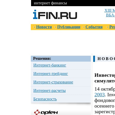
интернет финансы
XIII 
ВБА-
Новости
Публикации
События
Ре
Решения:
Н О В О 
Интернет-банкинг
Интернет-трейдинг
Инвесто
симулят
Интернет-страхование
14 октяб
Интернет-расчеты
2003
. In
Безопасность
фондовог
осеннего
зарегист