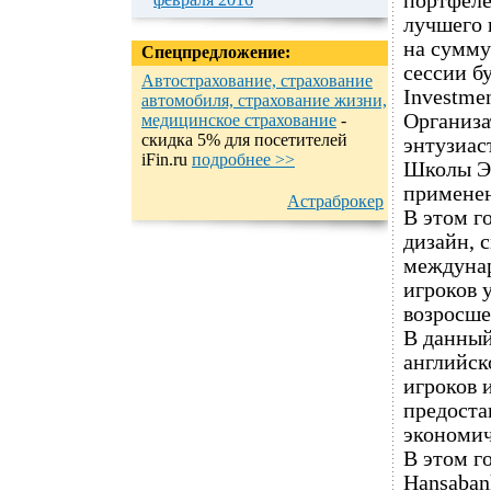
портфеле
лучшего 
на сумму
Спецпредложение:
сессии б
Автострахование, страхование
Investmen
автомобиля, страхование жизни,
Организа
медицинское страхование
-
cкидка 5% для посетителей
энтузиас
iFin.ru
подробнеe >>
Школы Эк
применен
Астраброкер
В этом г
дизайн, 
междунар
игроков 
возросше
В данный
английск
игроков 
предоста
экономич
В этом г
Hansaban