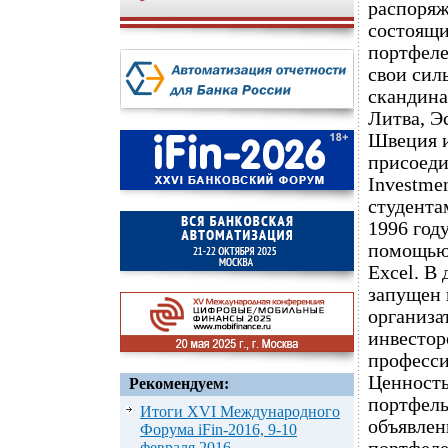
распоряж
состоящи
портфеле
свои сил
скандина
Литва, Э
Швеция и
присоеди
Investme
студента
1996 год
помощью 
Excel. В
запущен 
организа
инвестор
професси
Ценность
Рекомендуем:
портфель
Итоги XVI Международного
объявлен
Форума iFin-2016, 9-10
февраля 2016