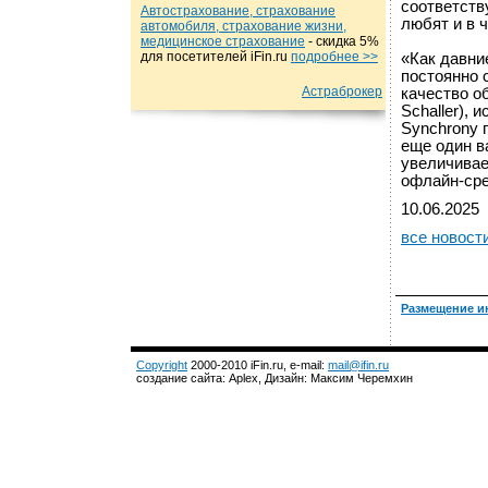
соответств
Автострахование, страхование
любят и в 
автомобиля, страхование жизни,
медицинское страхование
- cкидка 5%
для посетителей iFin.ru
подробнеe >>
«Как давни
постоянно 
Астраброкер
качество о
Schaller),
Synchrony 
еще один в
увеличивае
офлайн-сре
10.06.2025
все новост
Размещение и
Copyright
2000-2010 iFin.ru, e-mail:
mail@ifin.ru
создание сайта: Aplex, Дизайн: Максим Черемхин