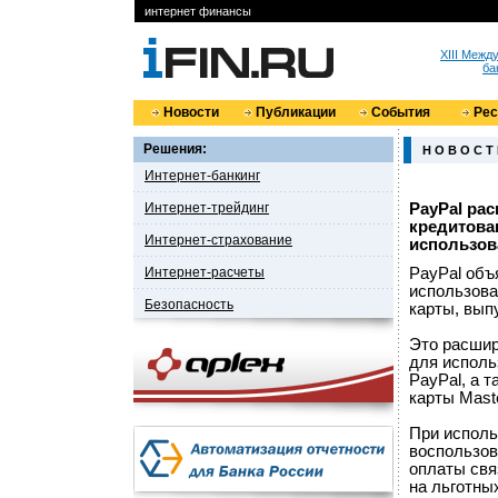
интернет финансы
XIII Меж
ба
Новости
Публикации
События
Ре
Решения:
Н О В О С Т
Интернет-банкинг
Интернет-трейдинг
PayPal ра
кредитова
Интернет-страхование
использов
Интернет-расчеты
PayPal объ
использова
Безопасность
карты, вып
Это расшир
для исполь
PayPal, а 
карты Mast
При исполь
воспользов
оплаты свя
на льготных