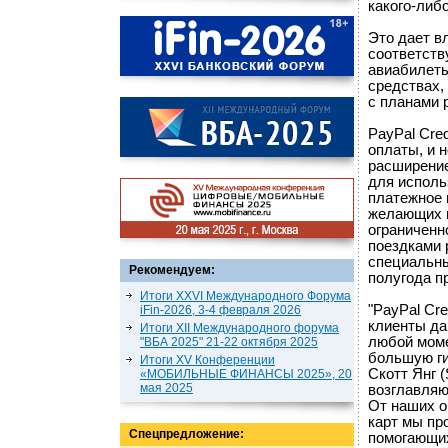
какого-либ
Это дает в
соответств
авиабилеты
средствах,
с планами 
PayPal Cre
оплаты, и 
расширение
для исполь
платежное 
желающих и
ограниченн
поездками 
специальны
Рекомендуем:
полугода п
Итоги XXVI Международного Форума
"PayPal Cr
iFin-2026, 3-4 февраля 2026
клиенты да
Итоги XII Международного форума
любой моме
"ВБА 2025" 21-22 октября 2025
большую ги
Итоги XV Конференции
Скотт Янг (
«МОБИЛЬНЫЕ ФИНАНСЫ 2025», 20
мая 2025
возглавляю
От наших о
карт мы пр
Спецпредложение:
помогающих