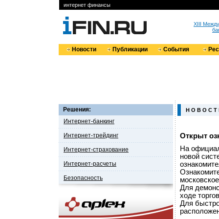
интернет финансы
XIII Меж
ба
Новости
Публикации
События
Ре
Решения:
Н О В О С Т
Интернет-банкинг
Интернет-трейдинг
Открыт оз
На официа
Интернет-страхование
новой сист
Интернет-расчеты
ознакомите
Ознакомите
Безопасность
московское
Для демонс
ходе торго
Для быстро
расположен