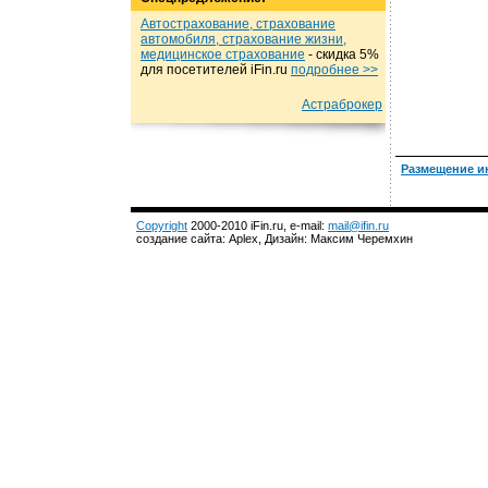
Автострахование, страхование
автомобиля, страхование жизни,
медицинское страхование
- cкидка 5%
для посетителей iFin.ru
подробнеe >>
Астраброкер
Размещение и
Copyright
2000-2010 iFin.ru, e-mail:
mail@ifin.ru
создание сайта: Aplex, Дизайн: Максим Черемхин