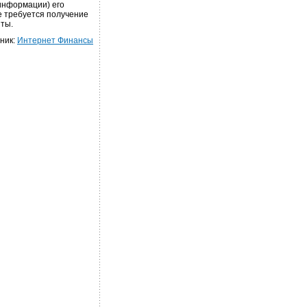
информации) его
е требуется получение
иты.
ник:
Интернет Финансы