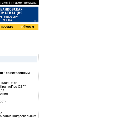
поиск
|
письмо
|
реклама
 проекте
Форум
нт" со встроенным
-Клиент" со
"КриптоПро CSP".
ПСИ
вания
ости
ых
уживание шифровальных