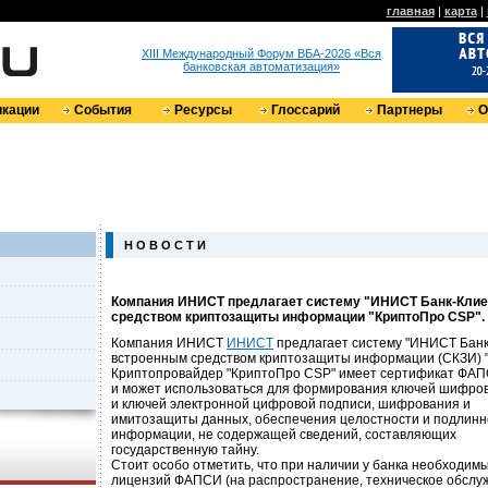
главная
|
карта
|
XIII Международный Форум ВБА-2026 «Вся
банковская автоматизация»
кации
События
Ресурсы
Глоссарий
Партнеры
О
Н О В О С Т И
Компания ИНИСТ предлагает систему "ИНИСТ Банк-Клие
средством криптозащиты информации "КриптоПро CSP".
Компания ИНИСТ
ИНИСТ
предлагает систему "ИНИСТ Банк
встроенным средством криптозащиты информации (СКЗИ) 
Криптопровайдер "КриптоПро CSP" имеет сертификат ФА
и может использоваться для формирования ключей шифро
и ключей электронной цифровой подписи, шифрования и
имитозащиты данных, обеспечения целостности и подлинн
информации, не содержащей сведений, составляющих
государственную тайну.
Стоит особо отметить, что при наличии у банка необходим
лицензий ФАПСИ (на распространение, техническое обсл