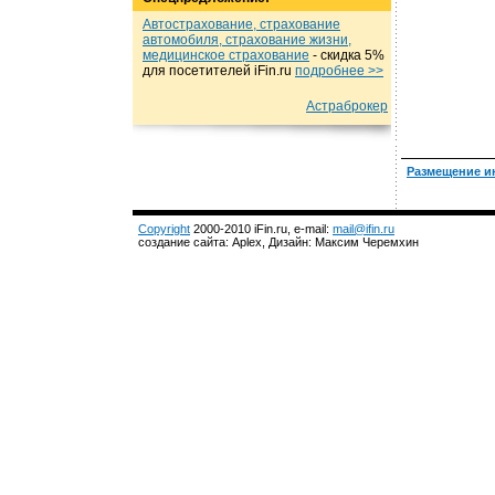
Автострахование, страхование
автомобиля, страхование жизни,
медицинское страхование
- cкидка 5%
для посетителей iFin.ru
подробнеe >>
Астраброкер
Размещение и
Copyright
2000-2010 iFin.ru, e-mail:
mail@ifin.ru
создание сайта: Aplex, Дизайн: Максим Черемхин