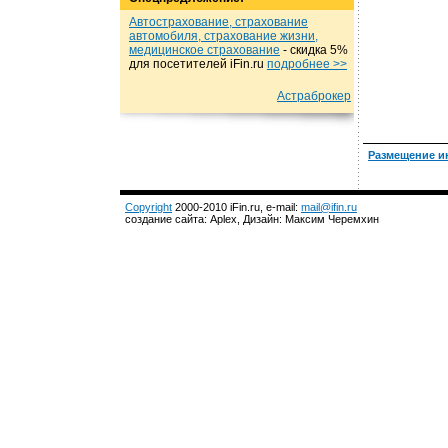
Автострахование, страхование
автомобиля, страхование жизни,
медицинское страхование
- cкидка 5%
для посетителей iFin.ru
подробнеe >>
Астраброкер
Размещение и
Copyright
2000-2010 iFin.ru, e-mail:
mail@ifin.ru
создание сайта: Aplex, Дизайн: Максим Черемхин