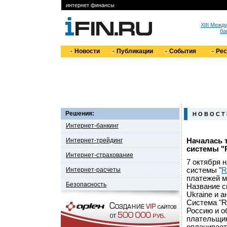
интернет финансы
XIII Меж
ба
Новости
Публикации
События
Ре
Решения:
Н О В О С Т
Интернет-банкинг
Интернет-трейдинг
Началась 
системы "
Интернет-страхование
7 октября 
Интернет-расчеты
системы "
R
платежей м
Безопасность
Название с
Ukraine и 
Система "R
Россию и о
плательщик