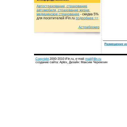
Автострахование, страхование
автомобиля, страхование жизни,
медицинское страхование
- cкидка 5%
для посетителей iFin.ru
подробнеe >>
Астраброкер
Размещение и
Copyright
2000-2010 iFin.ru, e-mail:
mail@ifin.ru
создание сайта: Aplex, Дизайн: Максим Черемхин