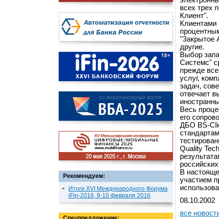
электронны
всех трех 
Клиент".
Клиентами 
процентным
"Закрытое 
другие.
Выбор запа
Системс" с
прежде все
услуг, ком
задач, сов
отвечает в
иностранны
Весь проце
его сопров
ДБО BS-Cli
стандартам
тестирован
Quality Tec
результата
российских
В настояще
Рекомендуем:
участием п
использова
Итоги XVI Международного Форума
iFin-2016, 9-10 февраля 2016
08.10.2002
все новост
Спецпредложение: