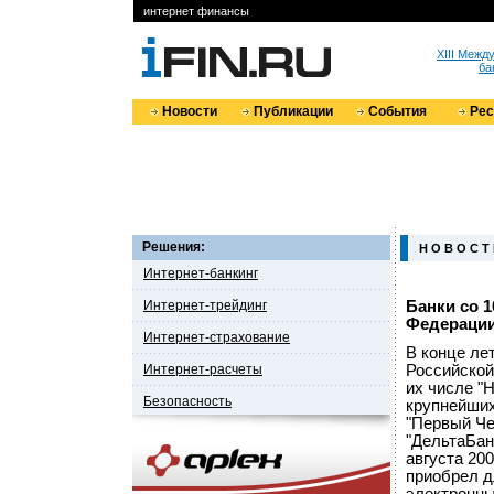
интернет финансы
XIII Меж
ба
Новости
Публикации
События
Ре
Решения:
Н О В О С Т
Интернет-банкинг
Интернет-трейдинг
Банки со 
Федерации
Интернет-страхование
В конце ле
Интернет-расчеты
Российской
их числе "
Безопасность
крупнейших
"Первый Че
"ДельтаБан
августа 20
приобрел д