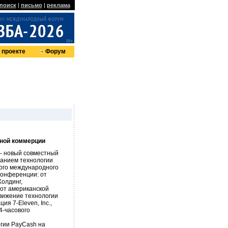
поиск
|
письмо
|
реклама
 проекте
Форум
нной коммерции
- новый совместный
ованием технологии
ого международного
конференции: от
Холдинг,
от американской
движение технологии
я 7-Eleven, Inc.,
4-часового
огии PayCash на