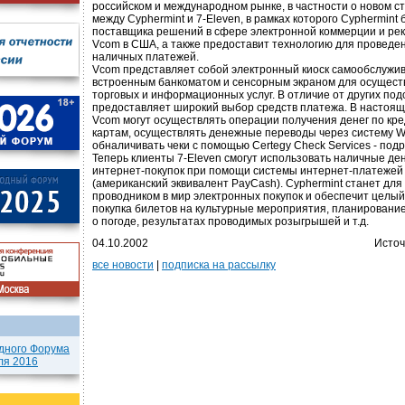
российском и международном рынке, в частности о новом с
между Cyphermint и 7-Eleven, в рамках которого Cyphermint
поставщика решений в сфере электронной коммерции и рек
Vcom в США, а также предоставит технологию для проведен
наличных платежей.
Vcom представляет собой электронный киоск самообслужи
встроенным банкоматом и сенсорным экраном для осущест
торговых и информационных услуг. В отличие от других по
предоставляет широкий выбор средств платежа. В настоя
Vcom могут осуществлять операции получения денег по кр
картам, осуществлять денежные переводы через систему We
обналичивать чеки с помощью Certegy Check Services - подр
Теперь клиенты 7-Eleven смогут использовать наличные де
интернет-покупок при помощи системы интернет-платежей
(американский эквивалент PayCash). Cyphermint станет для
проводником в мир электронных покупок и обеспечит целый н
покупка билетов на культурные мероприятия, планировани
о погоде, результатах проводимых розыгрышей и т.д.
04.10.2002
Источ
все новости
|
подписка на рассылку
дного Форума
ля 2016