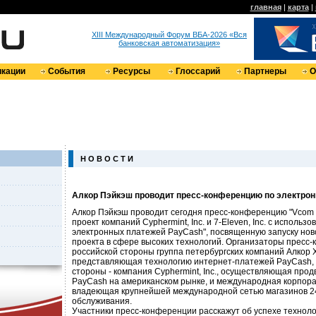
главная
|
карта
|
XIII Международный Форум ВБА-2026 «Вся
банковская автоматизация»
кации
События
Ресурсы
Глоссарий
Партнеры
О
Н О В О С Т И
Алкор Пэйкэш проводит пресс-конференцию по электро
Алкор Пэйкэш проводит сегодня пресс-конференцию "Vcom 
проект компаний Cyphermint, Inc. и 7-Eleven, Inc. с использ
электронных платежей PayCash", посвященную запуску нов
проекта в сфере высоких технологий. Организаторы пресс-
российской стороны группа петербургских компаний Алкор 
представляющая технологию интернет-платежей PayCash, 
стороны - компания Cyphermint, Inc., осуществляющая про
PayCash на американском рынке, и международная корпораци
владеющая крупнейшей международной сетью магазинов 2
обслуживания.
Участники пресс-конференции расскажут об успехе технол