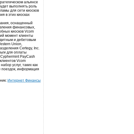
тратегическом альянсе
 будет выполнять роль
ламы для сети киосков
ия в этих киосках
вания, оснащенный
вления финансовых,
добных киосков Vcom
щий момент клиенты
едитным и дебетовым
stern Union,
азделения Certegy, Inc.
ньги для оплаты
 Cyphermint PayCash
 клиентов Vcom
абор услуг, таких как
е поездок, информация
ник:
Интернет Финансы