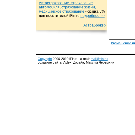
Автострахование, страхование
автомобиля, страхование жизни,
медицинское страхование
- cкидка 5%
для посетителей iFin.ru
подробнеe >>
Астраброкер
Размещение и
Copyright
2000-2010 iFin.ru, e-mail:
mail@ifin.ru
создание сайта: Aplex, Дизайн: Максим Черемхин