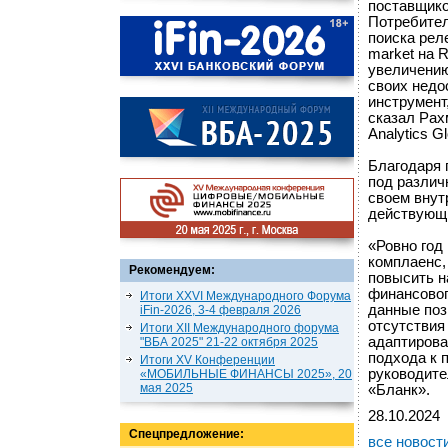
поставщико
Потребител
поиска рел
market на 
увеличению
своих недо
инструмент
сказал Рах
Analytics G
Благодаря 
под различ
своем внут
действующ
«Ровно год
комплаенс,
Рекомендуем:
повысить н
финансовог
Итоги XXVI Международного Форума
данные поз
iFin-2026, 3-4 февраля 2026
отсутствия
Итоги XII Международного форума
адаптирова
"ВБА 2025" 21-22 октября 2025
подхода к 
Итоги XV Конференции
руководите
«МОБИЛЬНЫЕ ФИНАНСЫ 2025», 20
мая 2025
«Бланк».
28.10.2024
Спецпредложение:
все новост