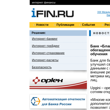
интернет финансы
XIII Меж
ба
Новости
Публикации
События
Ре
Решения:
Н О В О С Т
Интернет-банкинг
Интернет-трейдинг
Банк «Бла
обогащен
Интернет-страхование
обучения
Интернет-расчеты
Банк для б
улучшил св
Безопасность
данными с 
внешние ре
метрики мо
лиц.
Upgini – op
сотням отк
«Многие ко
дополнител
позволяет 