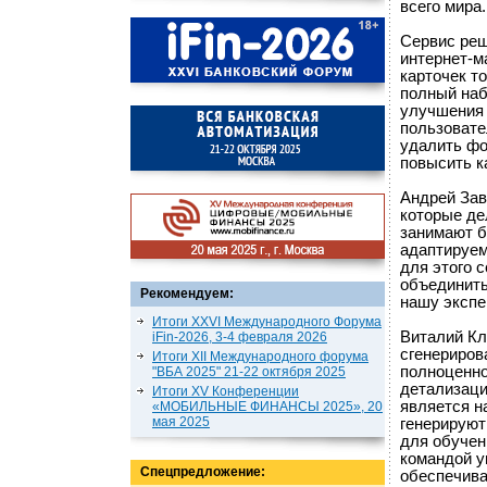
всего мира.
Сервис реш
интернет-м
карточек т
полный наб
улучшения 
пользовате
удалить фо
повысить к
Андрей Зав
которые де
занимают б
адаптируем
для этого 
объединить
Рекомендуем:
нашу экспе
Итоги XXVI Международного Форума
Виталий Кл
iFin-2026, 3-4 февраля 2026
сгенериров
Итоги XII Международного форума
полноценно
"ВБА 2025" 21-22 октября 2025
детализаци
Итоги XV Конференции
является н
«МОБИЛЬНЫЕ ФИНАНСЫ 2025», 20
мая 2025
генерируют
для обучен
командой у
Спецпредложение:
обеспечива