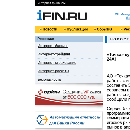
интернет финансы
XIII Меж
ба
Новости
Публикации
События
Ре
Решения:
Н О В О С Т
Интернет-банкинг
Интернет-трейдинг
«Точка» к
24AI
Интернет-страхование
Интернет-расчеты
АО «Точка»
Безопасность
работы с и
составить 
сервисом в
работы соз
сообщили п
Сервис был
программно
коммерции 
игроков ры
рынок в апр