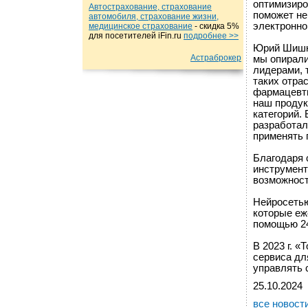
оптимизиро
Автострахование, страхование
поможет не
автомобиля, страхование жизни,
электронно
медицинское страхование
- cкидка 5%
для посетителей iFin.ru
подробнеe >>
Юрий Шишки
Астраброкер
мы опирали
лидерами, т
таких отра
фармацевти
наш продук
категорий.
разработал
применять 
Благодаря 
инструмент
возможност
Нейросетью
которые еж
помощью 24
В 2023 г. 
сервиса дл
управлять 
25.10.2024
все новост