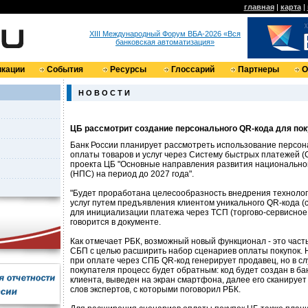
главная
|
карта
|
XIII Международный Форум ВБА-2026 «Вся
банковская автоматизация»
кации
События
Ресурсы
Глоссарий
Партнеры
О
Н О В О С Т И
ЦБ рассмотрит создание персонального QR-кода для по
Банк России планирует рассмотреть использование персон
оплаты товаров и услуг через Систему быстрых платежей (С
проекта ЦБ "Основные направления развития национально
(НПС) на период до 2027 года".
"Будет проработана целесообразность внедрения технолог
услуг путем предъявления клиентом уникального QR-кода (c
для инициализации платежа через ТСП (торгово-сервисное 
говорится в документе.
Как отмечает РБК, возможный новый функционал - это част
СБП с целью расширить набор сценариев оплаты покупок. 
при оплате через СПБ QR-код генерирует продавец, но в с
покупателя процесс будет обратным: код будет создан в б
клиента, выведен на экран смартфона, далее его сканирует
слов экспертов, с которыми поговорил РБК.