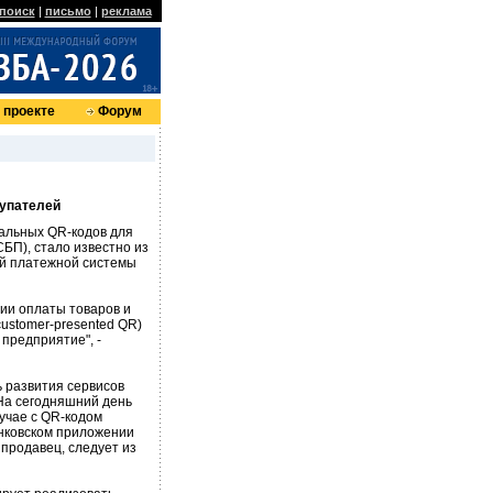
поиск
|
письмо
|
реклама
 проекте
Форум
купателей
альных QR-кодов для
БП), стало известно из
й платежной системы
ии оплаты товаров и
ustomer-presented QR)
предприятие", -
ь развития сервисов
На сегодняшний день
лучае с QR-кодом
анковском приложении
 продавец, следует из