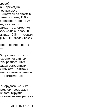
фровой
o. Переход на
лее высокую
. В настоящее время в
нных систем, 150 из
езопасности. Поэтому
недоступности
должает планомерную
ссийские аналоги. В
вышает 63%», – сказал
ДОМ.РФ Николай Козак.
ность по мере роста
ми.
с учетом того, что
о хранения данных
ески разнесенных
годаря встроенным
, гибкость настройки
емый уровень защиты и
, – отметил Павел
и оборудование. Уже
в среднем превышает
 того, в группе
оловины из которых уже
Источник: CNET