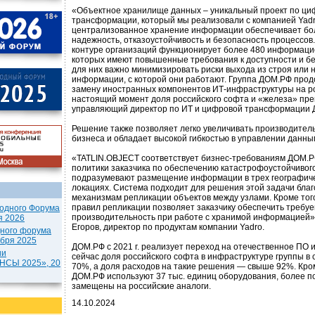
«Объектное хранилище данных – уникальный проект по ци
трансформации, который мы реализовали с компанией Yadr
централизованное хранение информации обеспечивает бо
надежность, отказоустойчивость и безопасность процессов
контуре организаций функционирует более 480 информацио
которых имеют повышенные требования к доступности и б
для них важно минимизировать риски выхода из строя или 
информации, с которой они работают. Группа ДОМ.РФ про
замену иностранных компонентов ИТ-инфраструктуры на ро
настоящий момент доля российского софта и «железа» пре
управляющий директор по ИТ и цифровой трансформации 
Решение также позволяет легко увеличивать производитель
бизнеса и обладает высокой гибкостью в управлении данны
«TATLIN.OBJECT соответствует бизнес-требованиям ДОМ.РФ 
политики заказчика по обеспечению катастрофоустойчивог
подразумевают размещение информации в трех географич
локациях. Система подходит для решения этой задачи бла
механизмам репликации объектов между узлами. Кроме того
правил репликации позволяет заказчику обеспечить требу
одного Форума
производительность при работе с хранимой информацией»
я 2026
Егоров, директор по продуктам компании Yadro.
дного форума
ября 2025
ДОМ.РФ с 2021 г. реализует переход на отечественное ПО 
ии
сейчас доля российского софта в инфраструктуре группы 
СЫ 2025», 20
70%, а доля расходов на такие решения — свыше 92%. Кроме
ДОМ.РФ используют 37 тыс. единиц оборудования, более п
замещены на российские аналоги.
14.10.2024