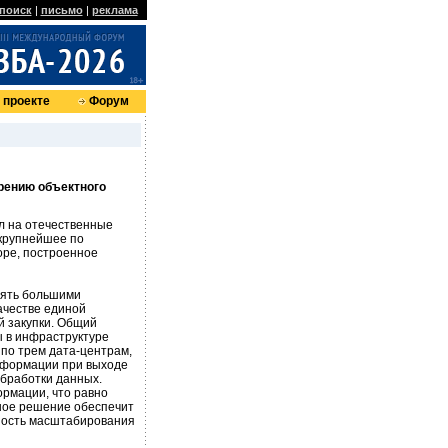
поиск
|
письмо
|
реклама
 проекте
Форум
рению объектного
л на отечественные
 крупнейшее по
оре, построенное
лять большими
ачестве единой
й закупки. Общий
ы в инфраструктуре
по трем дата-центрам,
нформации при выходе
обработки данных.
ормации, что равно
нное решение обеспечит
жность масштабирования