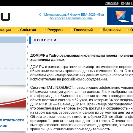
главная
|
карта
|
XIII Международный Форум ВБА-2026 «Вся
банковская автоматизация»
кации
События
Ресурсы
Глоссарий
Партнеры
О
Н О В О С Т И
ДОМ.РФ и Yadro реализовали крупнейший проект по внед
хранилища данных
ДОМ.РФ в рамках стратегии по импортозамещению переше
объектные системы хранения данных компании Yadro. Это
объемам хранилище объектных данных в финансовом сект
исключительно на российском оборудовании.
Системы TATLIN.OBJECT, позволяющие эффективно управ
объемами неструктурированных данных, были выбраны в к
платформы для объектного хранения в рамках конкурентно
объем поставки составил 52 узла, из которых 34 размещен
ДОМ.РФ и 18 — в Банке ДОМ.РФ. Хранилище распределено 
что обеспечивает непрерывность доступа и сохранность и
из строя дисков, серверов или одного из сегментов центра 
Объем систем позволяет вместить более 2,5 петабайт инф
примерно 1 трлн страниц стандартного текста. Отечестве
высокую скорость поиска и извлечения документов, возмо
хранилища и стабильную производительность.