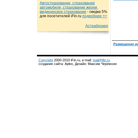
Автострахование, страхование
автомобиля, страхование жизни,
медицинское страхование
- cкидка 5%
для посетителей iFin.ru
подробнеe >>
Астраброкер
Размещение и
Copyright
2000-2010 iFin.ru, e-mail:
mail@ifin.ru
создание сайта: Aplex, Дизайн: Максим Черемхин