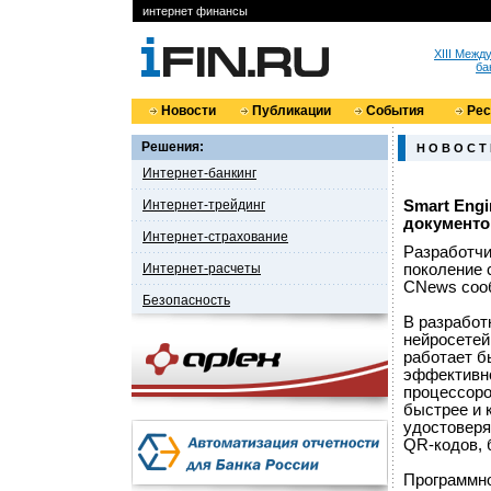
интернет финансы
XIII Меж
ба
Новости
Публикации
События
Ре
Решения:
Н О В О С Т
Интернет-банкинг
Интернет-трейдинг
Smart Eng
документо
Интернет-страхование
Разработчи
Интернет-расчеты
поколение 
CNews сооб
Безопасность
В разработ
нейросетей
работает б
эффективно
процессоро
быстрее и 
удостоверя
QR-кодов, 
Программно