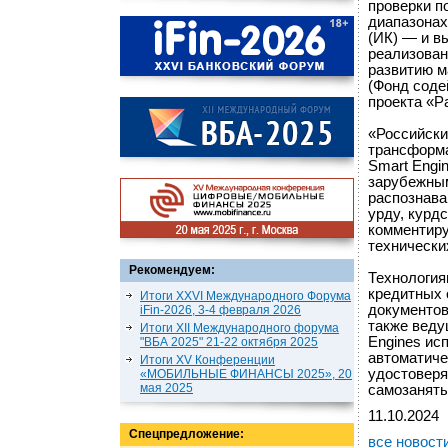
проверки п
диапазонах
(ИК) — и в
реализован
развитию м
(Фонд соде
проекта «Р
«Российски
трансформ
Smart Engi
зарубежным
распознава
урду, курд
комментиру
технически
Рекомендуем:
Технология
кредитных 
Итоги XXVI Международного Форума
документов
iFin-2026, 3-4 февраля 2026
также веду
Итоги XII Международного форума
Engines ис
"ВБА 2025" 21-22 октября 2025
автоматиче
Итоги XV Конференции
удостоверя
«МОБИЛЬНЫЕ ФИНАНСЫ 2025», 20
мая 2025
самозаняты
11.10.2024
Спецпредложение:
все новост