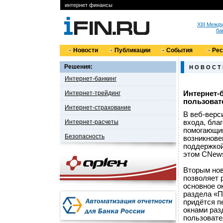
интернет финансы
XIII Меж
ба
Новости
Публикации
События
Ре
Решения:
Н О В О С Т
Интернет-банкинг
Интернет-трейдинг
Интернет-
пользоват
Интернет-страхование
В веб-верс
Интернет-расчеты
входа, бла
помогающим
Безопасность
возникнове
поддержкой
этом CNews
Вторым нов
позволяет р
основное ок
раздела «П
придётся п
окнами раз
пользовате