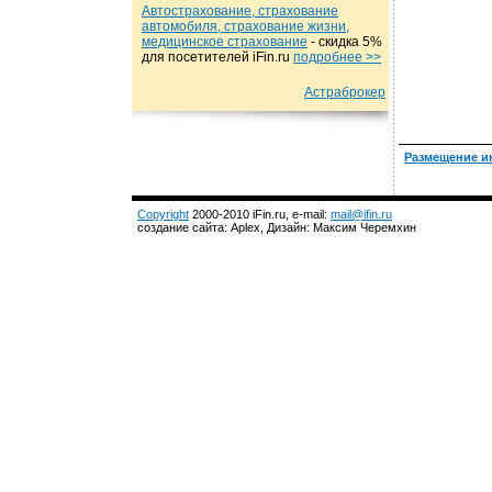
Автострахование, страхование
автомобиля, страхование жизни,
медицинское страхование
- cкидка 5%
для посетителей iFin.ru
подробнеe >>
Астраброкер
Размещение и
Copyright
2000-2010 iFin.ru, e-mail:
mail@ifin.ru
создание сайта: Aplex, Дизайн: Максим Черемхин