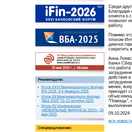
Среди друг
Благодаря 
клиента о 
позволит н
работу.
Помимо это
плохом Инт
диагностир
сократить 
Анна Лоевс
банк» Сбер
что работа
затруднени
действия в
Рекомендуем:
затруднени
менее, воп
Итоги XXVI Международного Форума
приходят с
iFin-2026, 3-4 февраля 2026
объясняющи
Итоги XII Международного форума
“Помощь”, 
"ВБА 2025" 21-22 октября 2025
выполнению
Итоги XV Конференции
«МОБИЛЬНЫЕ ФИНАНСЫ 2025», 20
09.10.2024
мая 2025
все новост
Спецпредложение: