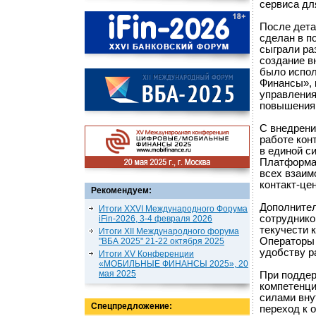
сервиса дл
После дета
сделан в п
сыграли ра
создание в
было испол
Финансы», 
управления
повышения 
С внедрени
работе кон
в единой с
Платформа 
всех взаим
контакт-це
Рекомендуем:
Дополнител
Итоги XXVI Международного Форума
сотруднико
iFin-2026, 3-4 февраля 2026
текучести 
Итоги XII Международного форума
Операторы 
"ВБА 2025" 21-22 октября 2025
удобству р
Итоги XV Конференции
«МОБИЛЬНЫЕ ФИНАНСЫ 2025», 20
мая 2025
При поддер
компетенци
силами вну
Спецпредложение:
переход к 