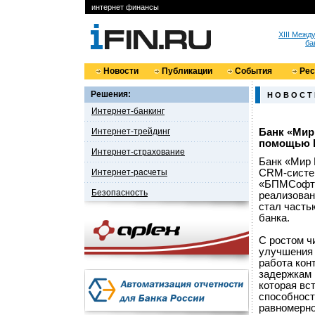
интернет финансы
XIII Меж
ба
Новости
Публикации
События
Ре
Решения:
Н О В О С Т
Интернет-банкинг
Интернет-трейдинг
Банк «Мир
помощью 
Интернет-страхование
Банк «Мир 
Интернет-расчеты
CRM-систем
«БПМСофт» 
Безопасность
реализован
стал част
банка.
С ростом ч
улучшения 
работа кон
задержкам 
которая вс
способност
равномерно