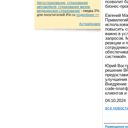
позволит б
Автострахование, страхование
бизнес-про
автомобиля, страхование жизни,
медицинское страхование
- cкидка 5%
для посетителей iFin.ru
подробнеe >>
Евгений Ма
Привилегий
Астраброкер
использова
повысить с
важно в ус
запросов. 
реакции и 
сотруднико
обеспечива
системой».
Юрий Востр
решение BP
предостави
улучшения 
Внедрение 
code-платф
клиентов и
04.10.2024
все новост
Размещение и