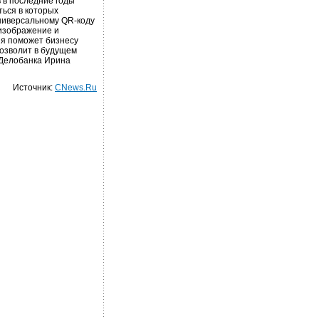
 в последние годы
ться в которых
ниверсальному QR-коду
 изображение и
ия поможет бизнесу
позволит в будущем
 Делобанка Ирина
Источник:
CNews.Ru