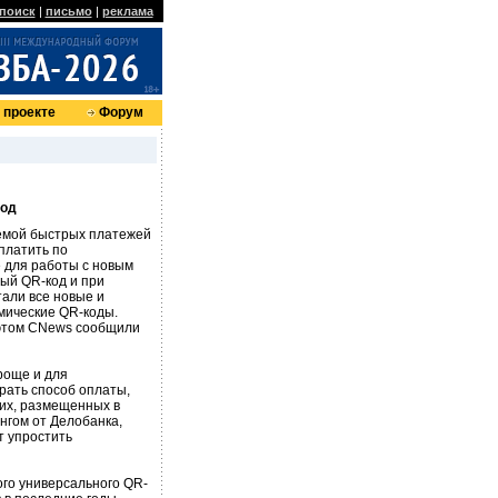
поиск
|
письмо
|
реклама
 проекте
Форум
код
стемой быстрых платежей
платить по
 для работы с новым
ый QR-код и при
али все новые и
мические QR-коды.
 этом CNews сообщили
роще и для
рать способ оплаты,
ких, размещенных в
ингом от Делобанка,
т упростить
го универсального QR-