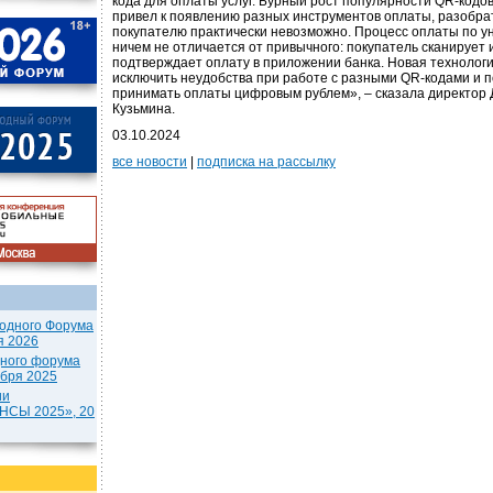
кода для оплаты услуг. Бурный рост популярности QR-кодов
привел к появлению разных инструментов оплаты, разобра
покупателю практически невозможно. Процесс оплаты по у
ничем не отличается от привычного: покупатель сканирует
подтверждает оплату в приложении банка. Новая технолог
исключить неудобства при работе с разными QR-кодами и 
принимать оплаты цифровым рублем», – сказала директор
Кузьмина.
03.10.2024
все новости
|
подписка на рассылку
одного Форума
я 2026
дного форума
ября 2025
ии
СЫ 2025», 20