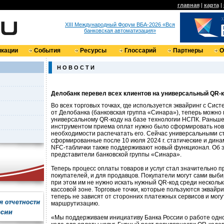
главная
|
карта
|
XIII Международный Форум ВБА-2026 «Вся
банковская автоматизация»
кации
События
Ресурсы
Глоссарий
Партнеры
О
Н О В О С Т И
Делобанк перевел всех клиентов на универсальный QR-
Во всех торговых точках, где используется эквайринг с Си
от Делобанка (банковская группа «Синара»), теперь можно 
универсальному QR-коду на базе технологии НСПК. Раньше
инструментом приема оплат нужно было сформировать нов
необходимости распечатать его. Сейчас универсальными ст
сформированные после 10 июля 2024 г. статические и дина
NFC-таблички также поддерживают новый функционал. Об
представители банковской группы «Синара».
Теперь процесс оплаты товаров и услуг стал значительно п
покупателей, и для продавцов. Покупатели могут сами выби
при этом им не нужно искать нужный QR-код среди несколь
кассовой зоне. Торговые точки, которые пользуются эквайр
теперь не зависят от сторонних платежных сервисов и могу
маршрутизацию.
«Мы поддерживаем инициативу Банка России о работе одно