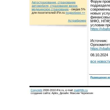
Форум пров
Автострахование, страхование
подразделе
автомобиля, страхование жизни,
современны
медицинское страхование
- cкидка 5%
для посетителей iFin.ru
подробнеe >>
новых услу
финансовых
Астраброкер
МФО, НПФ) 
условии пр
https://vbafo
Источник:
Оргкомитет
https://vbaf
08.10.2024
все новост
Размещение и
Copyright
2000-2010 iFin.ru, e-mail:
mail@ifin.ru
создание сайта: Aplex, Дизайн: Максим Черемхин