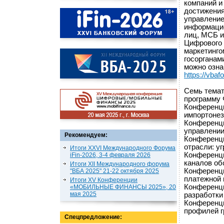
компаний и
достижения
управление
информацио
лиц, МСБ и
Цифрового 
маркетинго
госорганам
можно озна
https://vbaf
Семь темат
программу 
Конференци
импортонез
Конференци
управлении
Рекомендуем:
Конференц
отрасли: у
Итоги XXVI Международного Форума
Конференци
iFin-2026, 3-4 февраля 2026
каналов об
Итоги XII Международного форума
Конференц
"ВБА 2025" 21-22 октября 2025
платежной
Итоги XV Конференции
Конференц
«МОБИЛЬНЫЕ ФИНАНСЫ 2025», 20
мая 2025
разработки
Конференци
профилей г
Спецпредложение: