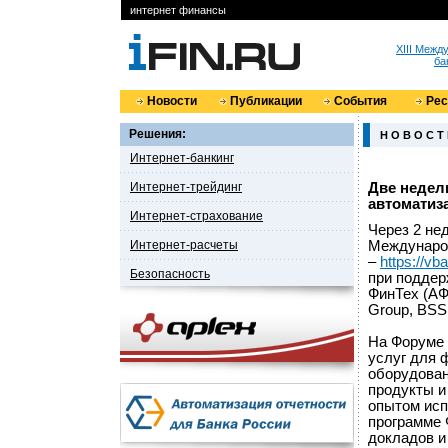
интернет финансы
XIII Меж
ба
Новости
Публикации
События
Ре
Решения:
Н О В О С Т
Интернет-банкинг
Интернет-трейдинг
Две недел
автоматиз
Интернет-страхование
Через 2 нед
Интернет-расчеты
Междунаро
–
https://vb
Безопасность
при поддер
ФинТех (АФ
Group, BSS
На Форуме 
услуг для 
оборудован
продукты и
опытом исп
программе 
докладов и