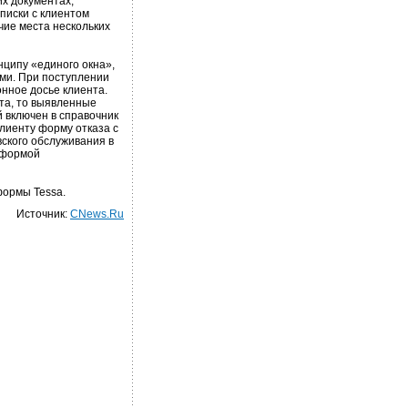
х документах,
писки с клиентом
чие места нескольких
нципу «единого окна»,
ми. При поступлении
нное досье клиента.
та, то выявленные
 включен в справочник
клиенту форму отказа с
ского обслуживания в
тформой
формы Tessa.
Источник:
CNews.Ru