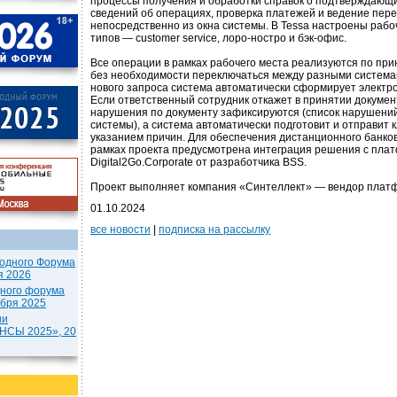
процессы получения и обработки справок о подтверждающи
сведений об операциях, проверка платежей и ведение пере
непосредственно из окна системы. В Tessa настроены рабо
типов — customer service, лоро-ностро и бэк-офис.
Все операции в рамках рабочего места реализуются по при
без необходимости переключаться между разными система
нового запроса система автоматически сформирует электро
Если ответственный сотрудник откажет в принятии докумен
нарушения по документу зафиксируются (список нарушений
системы), а система автоматически подготовит и отправит 
указанием причин. Для обеспечения дистанционного банков
рамках проекта предусмотрена интеграция решения с пла
Digital2Go.Corporate от разработчика BSS.
Проект выполняет компания «Синтеллект» — вендор плат
01.10.2024
все новости
|
подписка на рассылку
одного Форума
я 2026
дного форума
ября 2025
ии
СЫ 2025», 20