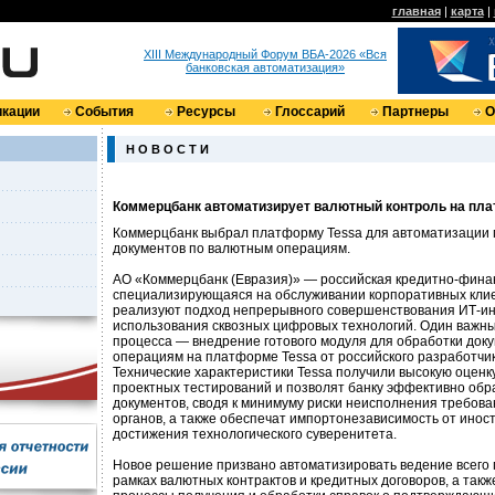
главная
|
карта
|
XIII Международный Форум ВБА-2026 «Вся
банковская автоматизация»
кации
События
Ресурсы
Глоссарий
Партнеры
О
Н О В О С Т И
Коммерцбанк автоматизирует валютный контроль на пл
Коммерцбанк выбрал платформу Tessa для автоматизации 
документов по валютным операциям.
АО «Коммерцбанк (Евразия)» — российская кредитно-фина
специализирующаяся на обслуживании корпоративных клие
реализуют подход непрерывного совершенствования ИТ-и
использования сквозных цифровых технологий. Один важны
процесса — внедрение готового модуля для обработки док
операциям на платформе Tessa от российского разработчи
Технические характеристики Tessa получили высокую оценку
проектных тестирований и позволят банку эффективно обр
документов, сводя к минимуму риски неисполнения требов
органов, а также обеспечат импортонезависимость от инос
достижения технологического суверенитета.
Новое решение призвано автоматизировать ведение всего 
рамках валютных контрактов и кредитных договоров, а такж