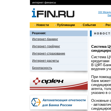
интернет финансы
XIII Меж
ба
Новости
Публикации
События
Ре
Решения:
Н О В О С Т
Интернет-банкинг
Интернет-трейдинг
Система Ц
синдицир
Интернет-страхование
Система ЦФ
Интернет-расчеты
кредитами
В ЦФТ-Банк
Безопасность
ведения уч
При помощи
банк может
синдициров
агента, тол
указано в 
Основные 
- автомати
синдициров