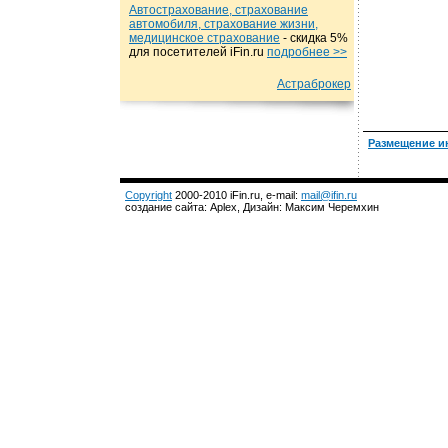
Автострахование, страхование
автомобиля, страхование жизни,
медицинское страхование
- cкидка 5%
для посетителей iFin.ru
подробнеe >>
Астраброкер
Размещение и
Copyright
2000-2010 iFin.ru, e-mail:
mail@ifin.ru
создание сайта: Aplex, Дизайн: Максим Черемхин