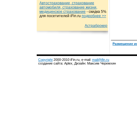
Автострахование, страхование
автомобиля, страхование жизни,
медицинское страхование
- cкидка 5%
для посетителей iFin.ru
подробнеe >>
Астраброкер
Размещение и
Copyright
2000-2010 iFin.ru, e-mail:
mail@ifin.ru
создание сайта: Aplex, Дизайн: Максим Черемхин