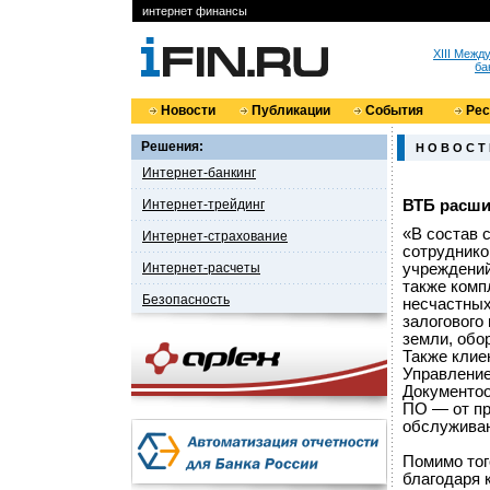
интернет финансы
XIII Меж
ба
Новости
Публикации
События
Ре
Решения:
Н О В О С Т
Интернет-банкинг
Интернет-трейдинг
ВТБ расши
«В состав 
Интернет-страхование
сотруднико
Интернет-расчеты
учреждений
также комп
Безопасность
несчастных
залогового
земли, обор
Также клие
Управление
Документоо
ПО — от пр
обслуживан
Помимо тог
благодаря 