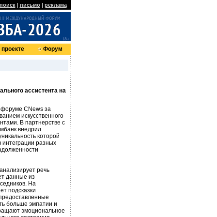
поиск
|
письмо
|
реклама
 проекте
Форум
ального ассистента на
а форуме CNews за
ванием искусственного
нтами. В партнерстве с
омбанк внедрил
уникальность которой
 в интеграции разных
задолженности
 анализирует речь
ет данные из
седников. На
ет подсказки
 предоставленные
ть больше эмпатии и
вращают эмоциональное