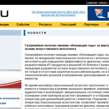
главная
|
карта
|
XIII Международный Форум ВБА-2026 «Вся
банковская автоматизация»
кации
События
Ресурсы
Глоссарий
Партнеры
О
Н О В О С Т И
Газпромбанк получил премию «Инновация года» за вирту
основе искусственного интеллекта
Газпромбанк получил награду премии «Инновация года» н
проект по внедрению персонального ассистента с использо
интеллекта для повышения эффективности диалогов с клие
разработчиком ИТ-продуктов и решений VS Robotics Газпр
передовую разработку на базе искусственного интеллекта, 
не только в отсутствии аналогов на российском рынке, но и
технологических решений в направлении урегулирования 
клиентов.
Во время разговора персональный ассистент распознает и
клиента и оператора в режиме реального времени, извлека
аудиопотока и анализирует эмоциональное состояние собе
основании слов-триггеров ассистент формирует и отобража
оператору для дальнейшей работы с клиентом. Подсказки,
оператору персональным ассистентом, позволяют проявля
избегать негативных сценариев развития диалога, предот