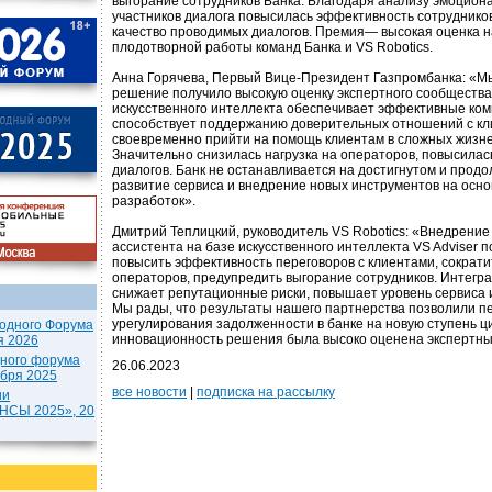
выгорание сотрудников Банка. Благодаря анализу эмоцион
участников диалога повысилась эффективность сотрудников
качество проводимых диалогов. Премия— высокая оценка 
плодотворной работы команд Банка и VS Robotics.
Анна Горячева, Первый Вице-Президент Газпромбанка: «М
решение получило высокую оценку экспертного сообщества
искусственного интеллекта обеспечивает эффективные ком
способствует поддержанию доверительных отношений с кл
своевременно прийти на помощь клиентам в сложных жизне
Значительно снизилась нагрузка на операторов, повысилас
диалогов. Банк не останавливается на достигнутом и про
развитие сервиса и внедрение новых инструментов на осн
разработок».
Дмитрий Теплицкий, руководитель VS Robotics: «Внедрение
ассистента на базе искусственного интеллекта VS Adviser 
повысить эффективность переговоров с клиентами, сократит
операторов, предупредить выгорание сотрудников. Интегр
снижает репутационные риски, повышает уровень сервиса и
Мы рады, что результаты нашего партнерства позволили п
урегулирования задолженности в банке на новую ступень ц
одного Форума
инновационность решения была высоко оценена экспертны
я 2026
дного форума
26.06.2023
ября 2025
все новости
|
подписка на рассылку
ии
СЫ 2025», 20