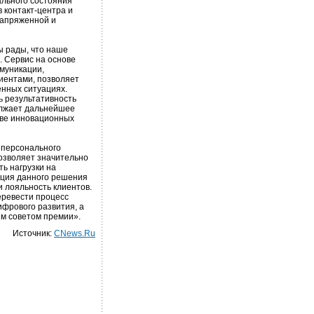
ального состояния
 контакт-центра и
напряженной и
ы рады, что наше
. Сервис на основе
муникации,
иентами, позволяет
нных ситуациях.
ь результативность
должает дальнейшее
ове инновационных
 персонального
позволяет значительно
ь нагрузки на
ация данного решения
 лояльность клиентов.
еревести процесс
ифрового развития, а
м советом премии».
Источник:
CNews.Ru