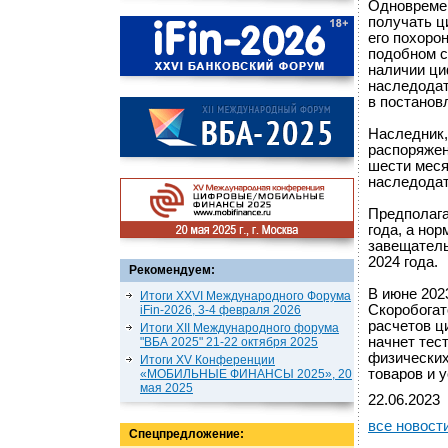
Одновремен
получать ц
его похоро
подобном с
наличии ци
наследодат
в постанов
Наследник,
распоряжен
шести меся
наследодат
Предполага
года, а но
завещатель
2024 года.
Рекомендуем:
В июне 202
Итоги XXVI Международного Форума
Скоробогат
iFin-2026, 3-4 февраля 2026
расчетов ц
Итоги XII Международного форума
начнет тес
"ВБА 2025" 21-22 октября 2025
физических
Итоги XV Конференции
товаров и 
«МОБИЛЬНЫЕ ФИНАНСЫ 2025», 20
мая 2025
22.06.2023
все новост
Спецпредложение: