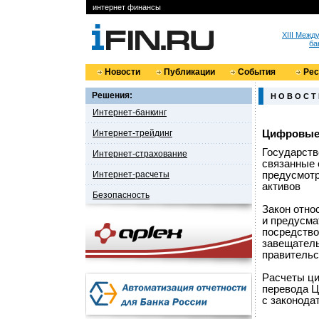
интернет финансы
XIII Меж
ба
Новости
Публикации
События
Ре
Решения:
Н О В О С Т
Интернет-банкинг
Интернет-трейдинг
Цифровые 
Государств
Интернет-страхование
связанные 
Интернет-расчеты
предусмотр
активов
Безопасность
Закон отно
и предусма
посредство
завещател
правительс
Расчеты ци
перевода Ц
с законода