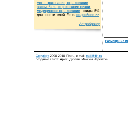
Автострахование, страхование
автомобиля, страхование жизни,
медицинское страхование
- cкидка 5%
для посетителей iFin.ru
подробнеe >>
Астраброкер
Размещение и
Copyright
2000-2010 iFin.ru, e-mail:
mail@ifin.ru
создание сайта: Aplex, Дизайн: Максим Черемхин