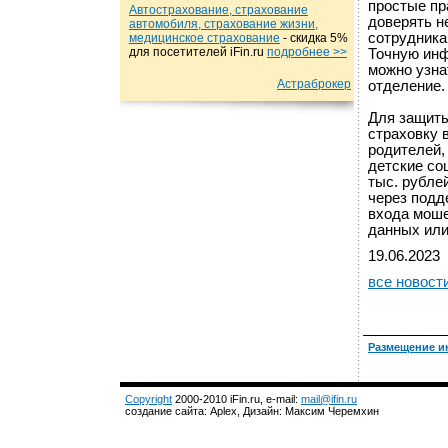
простые пр
Автострахование, страхование
доверять н
автомобиля, страхование жизни,
сотрудника
медицинское страхование
- cкидка 5%
для посетителей iFin.ru
подробнеe >>
Точную инф
можно узна
Астраброкер
отделение.
Для защиты
страховку 
родителей,
детские со
тыс. рубле
через подд
входа моше
данных или
19.06.2023
все новост
Размещение и
Copyright
2000-2010 iFin.ru, e-mail:
mail@ifin.ru
создание сайта: Aplex, Дизайн: Максим Черемхин