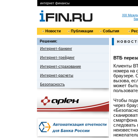
интернет финансы
XIII Меж
ба
Новости
Публикации
События
Ре
Решения:
Н О В О С Т
Интернет-банкинг
Интернет-трейдинг
ВТБ перез
Клиенты ВТ
Интернет-страхование
номера на 
Интернет-расчеты
браузере. 
вызова, ес
Безопасность
может быть
пользовате
Чтобы подк
через брау
«Безопасно
сканироват
смартфона 
следовать 
неизвестно
нежелатель