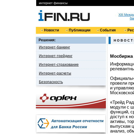
интернет финансы
XIII Меж
ба
Новости
Публикации
События
Ре
Решения:
Н О В О С Т
Интернет-банкинг
Интернет-трейдинг
Мосбиржа 
Информацио
Интернет-страхование
релевантны
Интернет-расчеты
Официальн
Безопасность
провели пр
и управляю
Московской
«Трейд Рад
модули с ш
функций, с
доступ к н
активы, то
выпускам ц
анализ, об