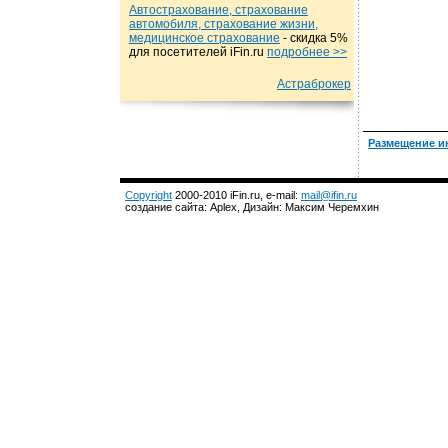
Автострахование, страхование
автомобиля, страхование жизни,
медицинское страхование
- cкидка 5%
для посетителей iFin.ru
подробнеe >>
Астраброкер
Размещение и
Copyright
2000-2010 iFin.ru, e-mail:
mail@ifin.ru
создание сайта: Aplex, Дизайн: Максим Черемхин