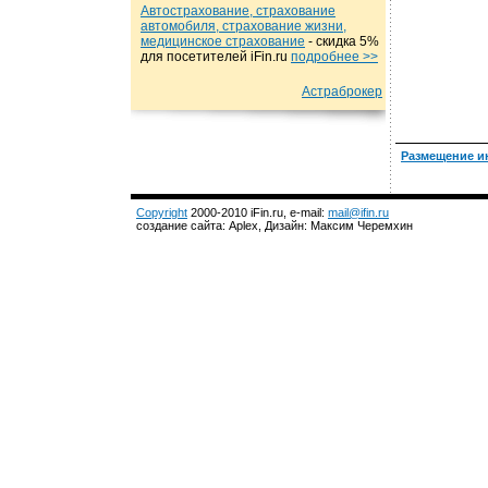
Автострахование, страхование
автомобиля, страхование жизни,
медицинское страхование
- cкидка 5%
для посетителей iFin.ru
подробнеe >>
Астраброкер
Размещение и
Copyright
2000-2010 iFin.ru, e-mail:
mail@ifin.ru
создание сайта: Aplex, Дизайн: Максим Черемхин