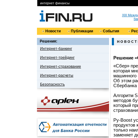
интернет финансы
XIII Меж
ба
Новости
Публикации
События
Ре
Решения:
Н О В О С Т
Интернет-банкинг
Интернет-трейдинг
Решение «
«Сбер» пре
Интернет-страхование
которая мн
Интернет-расчеты
машинного 
Об этом ра
Безопасность
Сбербанка 
Алгоритм S
методов бу
который пр
страховани
Py-Boost у
продуктов 
только наи
заменяет д