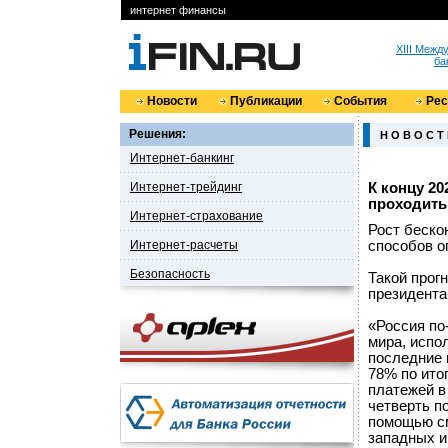
интернет финансы
XIII Меж
ба
Новости
Публикации
События
Ре
Решения:
Н О В О С Т
Интернет-банкинг
Интернет-трейдинг
К концу 20
проходить
Интернет-страхование
Рост беско
Интернет-расчеты
способов о
Безопасность
Такой прог
президента
«Россия по
мира, испо
последние 
78% по ито
платежей в
четверть п
помощью см
западных и