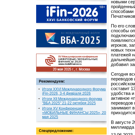
новыми сер
пройденный
способами 
Печатников
По его сло
способы оп
подключают
появляются
игроков, з
новых техн
платежей н
дальнейшем
добавил за
Сегодня вс
переводов 
Рекомендуем:
российском
составит 1
Итоги XXVI Международного Форума
удобства и
iFin-2026, 3-4 февраля 2026
активное «
Итоги XII Международного форума
переводов 
"ВБА 2025" 21-22 октября 2025
занимают в
Итоги XV Конференции
приходится
«МОБИЛЬНЫЕ ФИНАНСЫ 2025», 20
мая 2025
В августе 
миллиарда 
Спецпредложение: