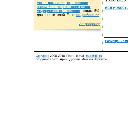
13.06.2023
Автострахование, страхование
автомобиля, страхование жизни,
все новост
медицинское страхование
- cкидка 5%
для посетителей iFin.ru
подробнеe >>
Астраброкер
Размещение и
Copyright
2000-2010 iFin.ru, e-mail:
mail@ifin.ru
создание сайта: Aplex, Дизайн: Максим Черемхин