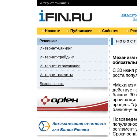
интернет финансы
XIII Меж
ба
Новости
Публикации
События
Ре
Решения:
Н О В О С Т
Интернет-банкинг
Интернет-трейдинг
Механизм 
обязател
Интернет-страхование
С 30 июня 
Интернет-расчеты
роста попу
Безопасность
«Механизм 
действует 
банков. 30 
происходит
процесс "Д
банков-уча
Нововведен
популярнос
регламент 
Сроки оспа