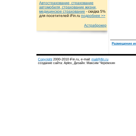
Автострахование, страхование
автомобиля, страхование жизни,
медицинское страхование
- cкидка 5%
для посетителей iFin.ru
подробнеe >>
Астраброкер
Размещение и
Copyright
2000-2010 iFin.ru, e-mail:
mail@ifin.ru
создание сайта: Aplex, Дизайн: Максим Черемхин