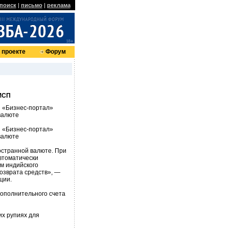
поиск
|
письмо
|
реклама
 проекте
Форум
 МСП
П «Бизнес-портал»
валюте
П «Бизнес-портал»
валюте
остранной валюте. При
втоматически
м индийского
возврата средств», —
ции.
дополнительного счета
их рупиях для