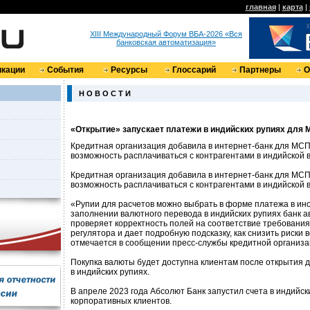
главная
|
карта
|
XIII Международный Форум ВБА-2026 «Вся
банковская автоматизация»
кации
События
Ресурсы
Глоссарий
Партнеры
О
Н О В О С Т И
«Открытие» запускает платежи в индийских рупиях для
Кредитная организация добавила в интернет-банк для МС
возможность расплачиваться с контрагентами в индийской 
Кредитная организация добавила в интернет-банк для МС
возможность расплачиваться с контрагентами в индийской 
«Рупии для расчетов можно выбрать в форме платежа в ин
заполнении валютного перевода в индийских рупиях банк а
проверяет корректность полей на соответствие требования
регулятора и дает подробную подсказку, как снизить риски 
отмечается в сообщении пресс-службы кредитной организа
Покупка валюты будет доступна клиентам после открытия 
в индийских рупиях.
В апреле 2023 года Абсолют Банк запустил счета в индийск
корпоративных клиентов.