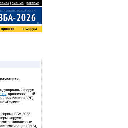
поиск
|
письмо
|
реклама
 проекте
Форум
матизация»:
международный форум
m.ru/
, организованный
йских банков (АРБ).
ице «Рэдиссон
онсорами ВБА-2023
неры Форума:
Комита, Финансовые
автоматизации (ЛМА),