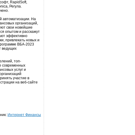
офт, RapidSoft,
nica, Регула.
чено.
ой автоматизации. На
ансовых организаций,
уют свои новейшие
тся опытом и расскажут
гают эффективно
ки, привлекать новых и
программе ВБА-2023
т ведущих
елений, топ-
е современных
нсовых услуг и
 организаций
ринять участие в
страции на веб-сайте
ник:
Интернет Финансы