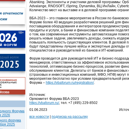
Abanking. Экспоненты и участники деловой программы: Орбс
Advalange, RNDSOFT, iSpring, Dynamika, ВЦ ИнЛайн, Cyberto
Количество мест на выставке и в деловой программе ограни
ВБА-2023 – это главное мероприятие в России по банковск
Форуме более 40 ведущих разработчиков решений для фин
поставщиков оборудования и интеграторов продемонстрир
продукты и услуги, а банки и финансовые компании поделя
о том, как современные инструменты автоматизации помо
решать новые задачи, увеличивать доходы, снижать издерж
повышать лояльность существующих клиентов. В деловой 
будут представлены лучшие кейсы и экспертные доклады о
специалистов и руководителей из банков и ИТ-компаний.
Форум проводится для руководителей ИТ и бизнес-подразд
менеджеров, ответственных за эффективное использовани
технологий, оптимизацию бизнес-процессов, развитие фина
обслуживание клиентов. Делегаты от банков и финансовых
(страховых и инвестиционных компаний, МФО, НПФ) могут п
мероприятии бесплатно при условии предварительной реги
Форума –
https://vbaforum.ru/registration/
.
Источник:
Оргкомитет Форума ВБА-2023
https://vbaforum.ru/
, тел. +7 (495) 229-8502
01.06.2023
Источ
одного Форума
я 2026
все новости
|
подписка на рассылку
дного форума
ября 2025