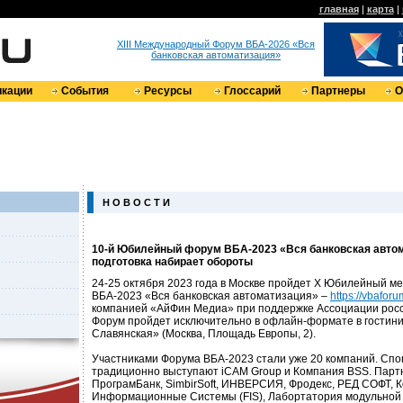
главная
|
карта
|
XIII Международный Форум ВБА-2026 «Вся
банковская автоматизация»
кации
События
Ресурсы
Глоссарий
Партнеры
О
Н О В О С Т И
10-й Юбилейный форум ВБА-2023 «Вся банковская авто
подготовка набирает обороты
24-25 октября 2023 года в Москве пройдет X Юбилейный 
ВБА-2023 «Вся банковская автоматизация» –
https://vbaforu
компанией «АйФин Медиа» при поддержке Ассоциации росси
Форум пройдет исключительно в офлайн-формате в гостин
Славянская» (Москва, Площадь Европы, 2).
Участниками Форума ВБА-2023 стали уже 20 компаний. Сп
традиционно выступают iCAM Group и Компания BSS. Парт
ПрограмБанк, SimbirSoft, ИНВЕРСИЯ, Фродекс, РЕД СОФТ, 
Информационные Системы (FIS), Лабортатория модульной 