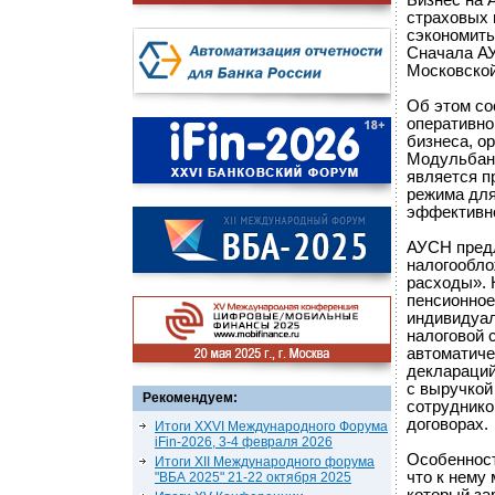
Бизнес на 
страховых 
сэкономить
Сначала АУ
Московской
Об этом со
оперативно
бизнеса, о
Модульбанк
является п
режима для
эффективно
АУСН предл
налогообло
расходы». 
пенсионное
индивидуал
налоговой 
автоматиче
деклараций
с выручкой
Рекомендуем:
сотруднико
договорах.
Итоги XXVI Международного Форума
iFin-2026, 3-4 февраля 2026
Особенност
Итоги XII Международного форума
что к нему
"ВБА 2025" 21-22 октября 2025