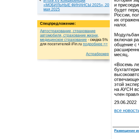
который за
Итоги XV Конференции
и присоеди
«МОБИЛЬНЫЕ ФИНАНСЫ 2025», 20
мая 2025
будет пере
России, по
их отражен
Спецпредложение:
налог.
Автострахование, страхование
Модульбанк
автомобиля, страхование жизни,
включая ра
медицинское страхование
- cкидка 5%
для посетителей iFin.ru
подробнеe >>
общение с 
расширенны
Астраброкер
месяц.
«Восемь ле
бухгалтери
высокоавто
отвечающее
этой экспе
на АУСН вс
член правл
29.06.2022
все новост
Размещение и