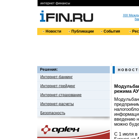
интернет финансы
XIII Меж
ба
Новости
Публикации
События
Ре
Решения:
Н О В О С Т
Интернет-банкинг
Интернет-трейдинг
Модульбан
режима А
Интернет-страхование
Модульбанк
Интернет-расчеты
предприним
налогообло
Безопасность
информацио
введению н
можно буде
С 1 июля в