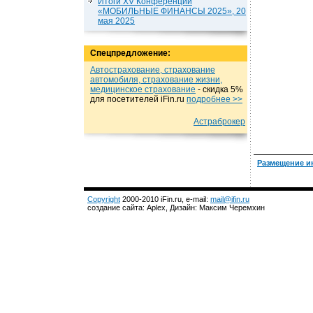
Итоги XV Конференции
«МОБИЛЬНЫЕ ФИНАНСЫ 2025», 20
мая 2025
Спецпредложение:
Автострахование, страхование
автомобиля, страхование жизни,
медицинское страхование
- cкидка 5%
для посетителей iFin.ru
подробнеe >>
Астраброкер
Размещение и
Copyright
2000-2010 iFin.ru, e-mail:
mail@ifin.ru
создание сайта: Aplex, Дизайн: Максим Черемхин