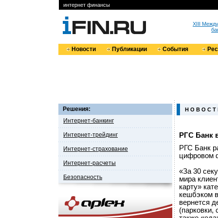
интернет финансы
XIII Меж
ба
Новости
Публикации
События
Ре
Решения:
Н О В О С Т
Интернет-банкинг
Интернет-трейдинг
РГС Банк 
РГС Банк р
Интернет-страхование
цифровом 
Интернет-расчеты
«За 30 сек
Безопасность
мира клиен
карту» кате
кешбэком в
вернется д
(парковки,