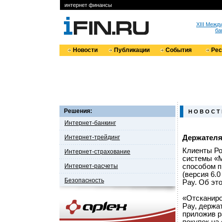
интернет финансы
XIII Меж
ба
Новости
Публикации
События
Ре
Решения:
Н О В О С Т
Интернет-банкинг
Интернет-трейдинг
Держателя
Клиенты Ро
Интернет-страхование
системы «М
Интернет-расчеты
способом п
(версия 6.
Безопасность
Pay. Об эт
«Отсканиро
Pay, держа
приложив р