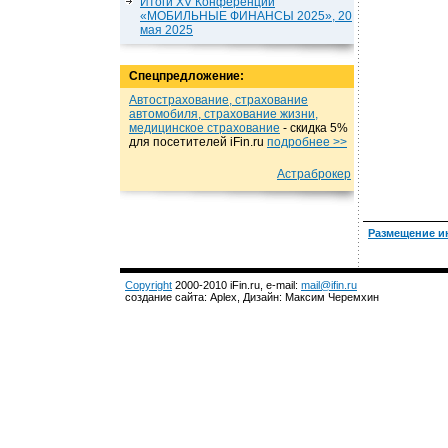
Итоги XV Конференции
«МОБИЛЬНЫЕ ФИНАНСЫ 2025», 20
мая 2025
Спецпредложение:
Автострахование, страхование
автомобиля, страхование жизни,
медицинское страхование
- cкидка 5%
для посетителей iFin.ru
подробнеe >>
Астраброкер
Размещение и
Copyright
2000-2010 iFin.ru, e-mail:
mail@ifin.ru
создание сайта: Aplex, Дизайн: Максим Черемхин