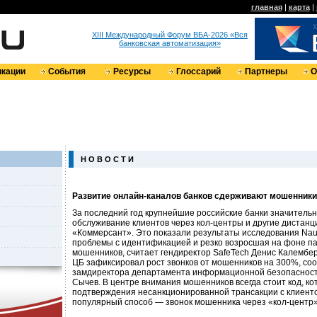
главная
|
карта
|
XIII Международный Форум ВБА-2026 «Вся
банковская автоматизация»
кации
События
Ресурсы
Глоссарий
Партнеры
О
Н О В О С Т И
Развитие онлайн-каналов банков сдерживают мошенники
За последний год крупнейшие российские банки значительн
обслуживание клиентов через кол-центры и другие дистан
«Коммерсант». Это показали результаты исследования Na
проблемы с идентификацией и резко возросшая на фоне п
мошенников, считает гендиректор SafeTech Денис Калембер
ЦБ зафиксировал рост звонков от мошенников на 300%, со
замдиректора департамента информационной безопасност
Сычев. В центре внимания мошенников всегда стоит код, к
подтверждения несанкционированной транcакции с клиентс
популярный способ — звонок мошенника через «кол-центр»