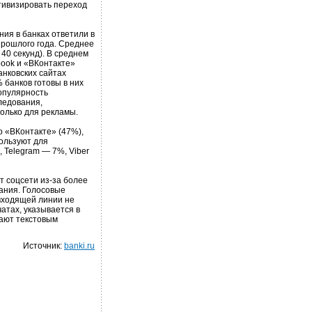
ктивизировать переход
ния в банках ответили в
прошлого года. Среднее
40 секунд). В среднем
book и «ВКонтакте»
анковских сайтах
банков готовы в них
опулярность
ледования,
олько для рекламы.
о «ВКонтакте» (47%),
пользуют для
 Telegram — 7%, Viber
т соцсети из-за более
ания. Голосовые
 входящей линии не
атах, указывается в
пают текстовым
Источник:
banki.ru