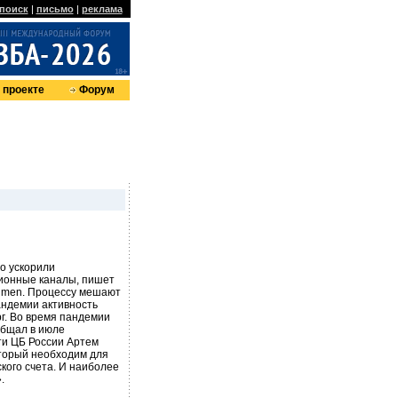
поиск
|
письмо
|
реклама
 проекте
Форум
о ускорили
ционные каналы, пишет
umen. Процессу мешают
андемии активность
г. Во время пандемии
общал в июле
и ЦБ России Артем
оторый необходим для
кого счета. И наиболее
.