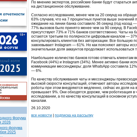
По мнению экспертов, российские банки будут стараться а
на дистанционное обслуживание.
Согласно исследованию, менее чем за 20 секунд на обраще
63% случаев, что на 7 процентных пунктов выше значений 
ожидание на линии банка составило 36 секунд (год назад — 
77% вызовов было принято менее чем за 90 секунд. В Face
присутствуют 73% и 71% банков соответственно. Чаты на б
остаются третьим по полярности цифровым каналом — 37% 
консультировать клиентов без авторизации. Все большую п
завоевывает Instagram — 61%. Но как поясняют авторы исс
значительная доля аккаунтов продолжает использоваться т
Наибольшее количество банков готово отвечать клиентам в
Facebook (44%) и Instagram (34%). Менее активно банки ис
коммуникации мессенджеры: доля WhatsApp составила 12%,
— 6%.
По качеству обслуживания чаты и мессенджеры превосходя
высокой скорости консультаций, отмечают авторы исследов
роботы при этом внедряются медленно, сейчас их доля на
превышает 9%. Они обходятся дороже, чем роботизация в ч
исследовании, а по качеству консультаций в основном усту
каналам.
26.10.2020
все новости
|
подписка на рассылку
одного Форума
я 2026
дного форума
ября 2025