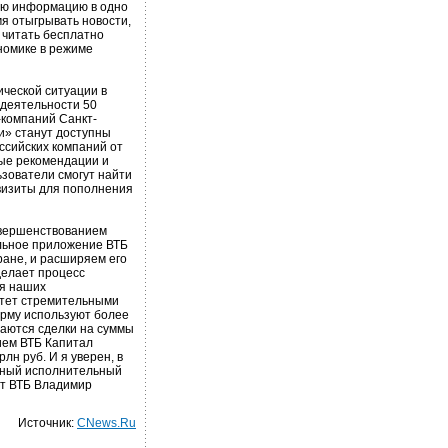
ую информацию в одно
я отыгрывать новости,
 читать бесплатно
номике в режиме
ческой ситуации в
 деятельности 50
-компаний Санкт-
и» станут доступны
ссийских компаний от
ые рекомендации и
зователи смогут найти
визиты для пополнения
овершенствованием
ильное приложение ВТБ
ране, и расширяем его
делает процесс
я наших
стет стремительными
рму используют более
аются сделки на суммы
ием ВТБ Капитал
лн руб. И я уверен, в
авный исполнительный
нт ВТБ Владимир
Источник:
CNews.Ru