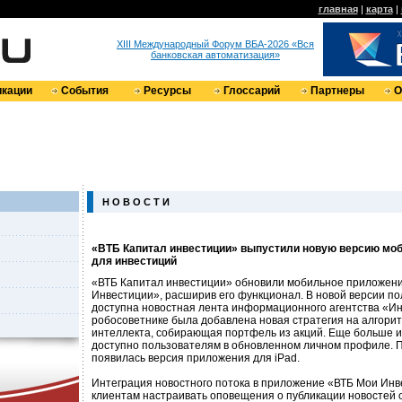
главная
|
карта
|
XIII Международный Форум ВБА-2026 «Вся
банковская автоматизация»
кации
События
Ресурсы
Глоссарий
Партнеры
О
Н О В О С Т И
«ВТБ Капитал инвестиции» выпустили новую версию мо
для инвестиций
«ВТБ Капитал инвестиции» обновили мобильное приложен
Инвестиции», расширив его функционал. В новой версии п
доступна новостная лента информационного агентства «Ин
робосоветнике была добавлена новая стратегия на алгорит
интеллекта, собирающая портфель из акций. Еще больше 
доступно пользователям в обновленном личном профиле. П
появилась версия приложения для iPad.
Интеграция новостного потока в приложение «ВТБ Мои Инв
клиентам настраивать оповещения о публикации новостей 