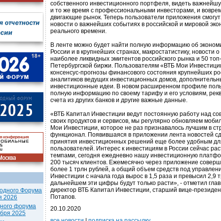
собственного инвестиционного портфеля, видеть важнейш
и то же время с профессиональными инвесторами, и воврем
двигающие рынок. Теперь пользователи приложения смогут
новости о важнейших событиях в российской и мировой эко
реального времени.
В ленте можно будет найти полную информацию об экономи
России и в крупнейших странах, макростатистику, новости о
наиболее ликвидных эмитентов российского рынка и 50 топ
Петербургской биржи. Пользователям «ВТБ Мои Инвестици
консенсус-прогнозы финансового состояния крупнейших ро
аналитиков ведущих инвестиционных домов, дополнительн
инвестиционные идеи. В новом расширенном профиле поль
полную информацию по своему тарифу и его условиям, рек
счета из других банков и другие важные данные.
«ВТБ Капитал Инвестиции ведут постоянную работу над с
своих продуктов и сервисов, мы регулярно обновляем моб
Мои Инвестиции, которое не раз признавалось лучшим в ст
функционал. Появившаяся в приложении лента новостей с
принятия инвестиционных решений еще более удобным дл
пользователей. Интерес к инвестициям в России сейчас ра
темпами, сегодня ежедневно нашу инвестиционную платфо
200 тысяч клиентов. Ежемесячно через приложение соверш
более 1 трлн рублей, а общий объем средств под управлен
Инвестиции с начала года вырос в 1,5 раза и превысил 2,9 тр
дальнейшем эти цифры будут только расти», - отметил гл
директор ВТБ Капитал Инвестиции, старший вице-президе
одного Форума
Потапов.
я 2026
дного форума
20.10.2020
ября 2025
все новости
|
подписка на рассылку