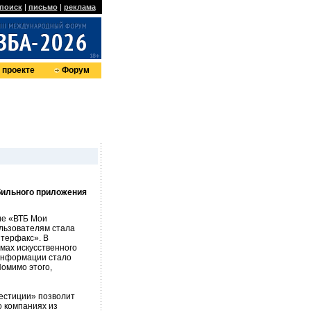
поиск
|
письмо
|
реклама
 проекте
Форум
бильного приложения
ие «ВТБ Мои
ользователям стала
терфакс». В
мах искусственного
информации стало
омимо этого,
естиции» позволит
о компаниях из