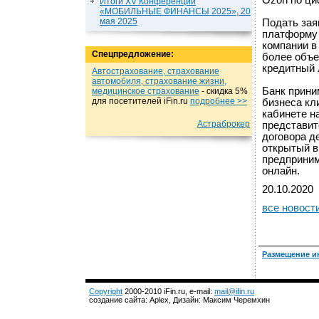
Ozon по ц
Итоги XV Конференции
«МОБИЛЬНЫЕ ФИНАНСЫ 2025», 20
мая 2025
Подать зая
платформу 
компании в
Спецпредложение:
более объе
кредитный 
Автострахование, страхование
автомобиля, страхование жизни,
Банк прини
медицинское страхование
- cкидка 5%
для посетителей iFin.ru
подробнеe >>
бизнеса кл
кабинете н
Астраброкер
представит
договора д
открытый в
предприним
онлайн.
20.10.2020
все новост
Размещение и
Copyright
2000-2010 iFin.ru, e-mail:
mail@ifin.ru
создание сайта: Aplex, Дизайн: Максим Черемхин