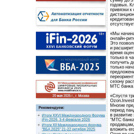
сумму до 3
годовых. К
привязки к
дистанцион
кредитован
отсутствует
«Мы начина
онлайн-рит
Это позвол
и расширит
время оцен
только в ч
получить д
только нач
предложени
переориент
сезону рас
МТС банка 
«Спустя тр
Ozon.Inves
Многие пре
Рекомендуем:
период пан
в развитие
Итоги XXVI Международного Форума
"МТС банка
iFin-2026, 3-4 февраля 2026
продавцам,
Итоги XII Международного форума
вложить ег
"ВБА 2025" 21-22 октября 2025