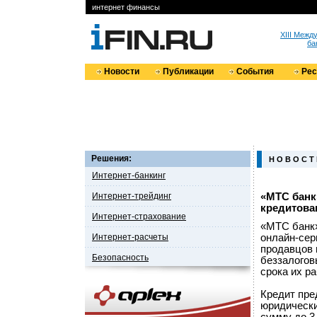
интернет финансы
XIII Меж
ба
Новости
Публикации
События
Ре
Решения:
Н О В О С Т
Интернет-банкинг
Интернет-трейдинг
«МТС банк
кредитова
Интернет-страхование
«МТС банк»
Интернет-расчеты
онлайн-сер
продавцов 
Безопасность
беззалогов
срока их р
Кредит пре
юридически