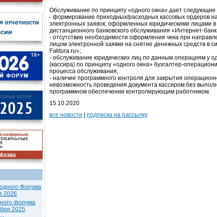
Обслуживание по принципу «одного окна» дает следующие
- формирование приходных/расходных кассовых ордеров н
электронных заявок, оформленных юридическими лицами в
дистанционного банковского обслуживания «Интернет-банк F
- отсутствие необходимости оформления чека при направ
лицом электронной заявки на снятие денежных средств в с
Faktura.ru»;
- обслуживание юридических лиц по данным операциям у од
(кассира) по принципу «одного окна» бухгалтер-операциони
процесса обслуживания;
- наличие программного контроля для закрытия операционн
невозможность проведения документа кассиром без выполн
программном обеспечении контролирующим работником.
15.10.2020
все новости
|
подписка на рассылку
одного Форума
я 2026
дного форума
ября 2025