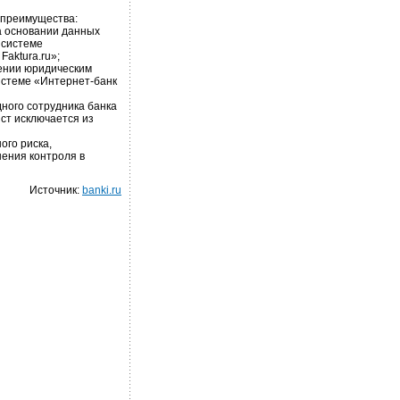
 преимущества:
а основании данных
 системе
aktura.ru»;
лении юридическим
истеме «Интернет-банк
ного сотрудника банка
ст исключается из
ого риска,
ения контроля в
Источник:
banki.ru