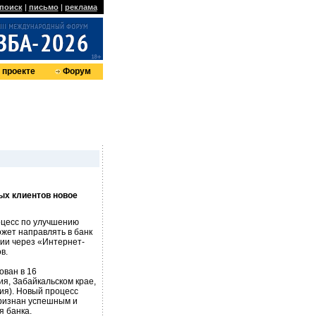
поиск
|
письмо
|
реклама
 проекте
Форум
ых клиентов новое
оцесс по улучшению
ожет направлять в банк
ии через «Интернет-
в.
ован в 16
ия, Забайкальском крае,
тия). Новый процесс
признан успешным и
я банка.