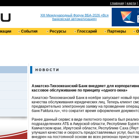
главная
|
карта
|
XIII Международный Форум ВБА-2026 «Вся
банковская автоматизация»
кации
События
Ресурсы
Глоссарий
Партнеры
О
Н О В О С Т И
Азиатско-Тихоокеанский Банк внедряет для корпоративн
кассовое обслуживание по принципу «одного окна»
Азиатско-Тихоокеанский Банк в ноябре запускает новый пр
качества обслуживания юридических лиц. Теперь клиент см
предварительно электронную заявку на проведение операц
банк Faktura.ru», что сократит время оформления документо
Ранее данный сервис в виде пилотного проекта был реализ
подразделениях АТБ в Амурской области, Республике Бурят
Камчатском крае, Иркутской области, Республике Саха (Яку
улучшил качество и скорость предоставляемых услуг, был 
внедрен на постоянной основе во всех регионах присутстви