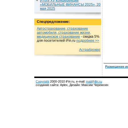
Итоги XV Конференции
«МОБИЛЬНЫЕ ФИНАНСЫ 2025», 20
мая 2025
Спецпредложение:
Автострахование, страхование
автомобиля, страхование жизни,
медицинское страхование
- cкидка 5%
для посетителей iFin.ru
подробнеe >>
Астраброкер
Размещение и
Copyright
2000-2010 iFin.ru, e-mail:
mail@ifin.ru
создание сайта: Aplex, Дизайн: Максим Черемхин