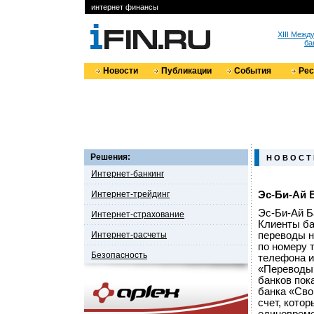
интернет финансы
XIII Меж
ба
Новости
Публикации
События
Ре
Решения:
Н О В О С Т
Интернет-банкинг
Интернет-трейдинг
Эс-Би-Ай 
Эс-Би-Ай Б
Интернет-страхование
Клиенты ба
Интернет-расчеты
переводы н
по номеру 
Безопасность
телефона и
«Переводы 
банков пок
банка «Сво
счет, кото