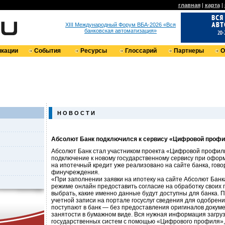
главная
|
карта
|
XIII Международный Форум ВБА-2026 «Вся
банковская автоматизация»
кации
События
Ресурсы
Глоссарий
Партнеры
О
Н О В О С Т И
​Абсолют Банк подключился к сервису «Цифровой проф
Абсолют Банк стал участником проекта «Цифровой профил
подключение к новому государственному сервису при офор
на ипотечный кредит уже реализовано на сайте банка, гово
финучреждения.
«При заполнении заявки на ипотеку на сайте Абсолют Банка
режиме онлайн предоставить согласие на обработку своих
выбрать, какие именно данные будут доступны для банка.
учетной записи на портале госуслуг сведения для одобрени
поступают в банк — без предоставления оригиналов докуме
занятости в бумажном виде. Вся нужная информация загруз
государственных систем с помощью «Цифрового профиля»,