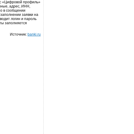
вис «Цифровой профиль»
нные, адрес, ИНН,
но в сообщении
заполнении заявки на
водит логин и пароль
еты заполняется
Источник:
banki.ru