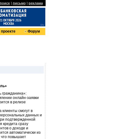
поиск
|
письмо
|
реклама
 проекте
Форум
иль»
ь гражданина»:
млении онлайн-заявки
рится в релизе
 клиенты смогут в
 персональных данных и
 При подтвержденной
я кредита сразу
нтов о доходе и
ится автоматически из
 что повышает