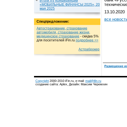
банк «Русс
Итоги XV Конференции
технически
«МОБИЛЬНЫЕ ФИНАНСЫ 2025», 20
мая 2025
13.10.2020
все новост
Спецпредложение:
Автострахование, страхование
автомобиля, страхование жизни,
медицинское страхование
- cкидка 5%
для посетителей iFin.ru
подробнеe >>
Астраброкер
Размещение и
Copyright
2000-2010 iFin.ru, e-mail:
mail@ifin.ru
создание сайта: Aplex, Дизайн: Максим Черемхин