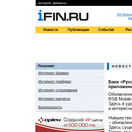
интернет финансы
XIII Меж
ба
Новости
Публикации
События
Ре
Решения:
Н О В О С Т
Интернет-банкинг
Интернет-трейдинг
Банк «Рус
приложени
Интернет-страхование
Обновленно
Интернет-расчеты
RSB Mobile 
Здесь в уд
Безопасность
и интересн
Новшество 
– обновлен
Здесь суще