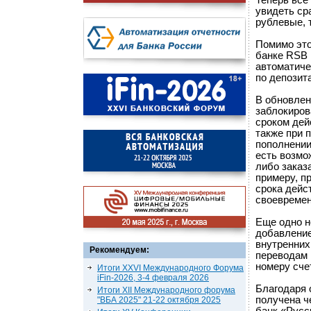
Теперь все
увидеть ср
рублевые, 
Помимо это
банке RSB 
автоматиче
по депозит
В обновлен
заблокиров
сроком дей
также при 
пополнении
есть возмо
либо заказ
примеру, п
срока дейс
своевремен
Еще одно н
добавление
внутренних
Рекомендуем:
переводам 
номеру сче
Итоги XXVI Международного Форума
iFin-2026, 3-4 февраля 2026
Благодаря 
Итоги XII Международного форума
получена ч
"ВБА 2025" 21-22 октября 2025