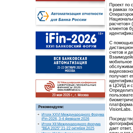
Проект по 
в рамках г
Оператором
Национальн
расчетов» 
клиентов б
идентифик
С помощью 
дистанцион
счетов и д
Взаимодейс
мобильное 
обслуживае
видеозвоно
получает е
идентифика
в ЦОИД и с
Определить
пользовате
биометриче
платформа 
Рекомендуем:
VisionLabs.
Итоги XXVI Международного Форума
Посредство
iFin-2026, 3-4 февраля 2026
фотографий
Итоги XII Международного форума
дает ответ,
"ВБА 2025" 21-22 октября 2025