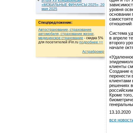
один и тот
Итоги XV Конференции
зависимост
«МОБИЛЬНЫЕ ФИНАНСЫ 2025», 20
мая 2025
уровня осв
основании 
самостояте
Спецпредложение:
отношений 
Автострахование, страхование
Система уд
автомобиля, страхование жизни,
в апреле т
медицинское страхование
- cкидка 5%
для посетителей iFin.ru
подробнеe >>
второго ур
начале окт
Астраброкер
«Удаленное
эпидемиоло
клиенты см
Создание е
перенести 
клиентами 
решениях в
российским
Кроме того
биометриче
генеральны
13.10.2020
все новост