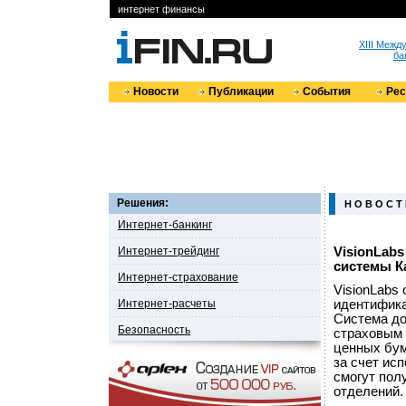
интернет финансы
XIII Меж
ба
Новости
Публикации
События
Ре
Решения:
Н О В О С Т
Интернет-банкинг
Интернет-трейдинг
VisionLab
системы К
Интернет-страхование
VisionLabs
Интернет-расчеты
идентифика
Система до
Безопасность
страховым 
ценных бум
за счет ис
смогут пол
отделений.