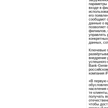
загруженно
параметры 
входе в фи
использова
его появле
сообщают о
данные о в
позволяет 
филиалов, 
управлять 
конкретных
данных, со
Ключевые п
развёртыва
внедрение 
успешного 
Bank-Genie
российском
компания iF
«В первую 
обусловлен
населения 
те клиенты
получать в
отечествен
чтобы дост