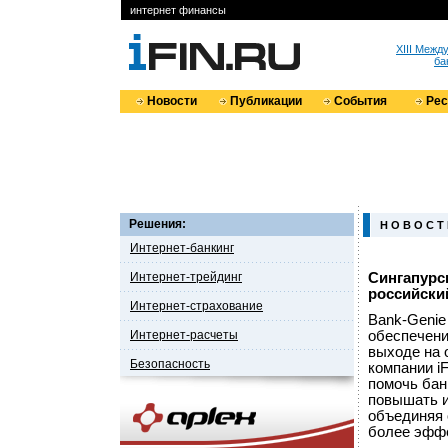
интернет финансы
XIII Меж
ба
Новости
Публикации
События
Ре
Решения:
Н О В О С Т
Интернет-банкинг
Интернет-трейдинг
Сингапурск
российски
Интернет-страхование
Bank-Genie
Интернет-расчеты
обеспечени
выходе на 
Безопасность
компании i
помочь бан
повышать и
объединяя 
более эффе