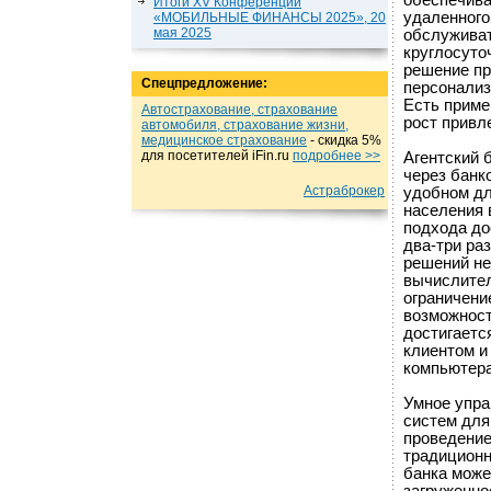
обеспечива
Итоги XV Конференции
удаленного
«МОБИЛЬНЫЕ ФИНАНСЫ 2025», 20
мая 2025
обслуживат
круглосуто
решение пр
Спецпредложение:
персонализ
Есть приме
Автострахование, страхование
рост привл
автомобиля, страхование жизни,
медицинское страхование
- cкидка 5%
для посетителей iFin.ru
подробнеe >>
Агентский 
через банк
Астраброкер
удобном дл
населения 
подхода до
два-три ра
решений не
вычислите
ограничени
возможност
достигаетс
клиентом и
компьютера 
Умное упра
систем для
проведение
традиционн
банка може