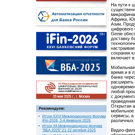
На пути к 
существенн
микрофинан
Африки, Юг
Азии. Прод
цифрового 
Genie обес
доставку б
технологич
настраива
сохраняя к
включает в
Мобильная 
время и в 
банке чере
расширить 
одновремен
любой проце
с документ
проведения
Открытая а
Рекомендуем:
мобильное 
сервисы, а
Итоги XXVI Международного Форума
различных 
iFin-2026, 3-4 февраля 2026
Итоги XII Международного форума
Видео-фили
"ВБА 2025" 21-22 октября 2025