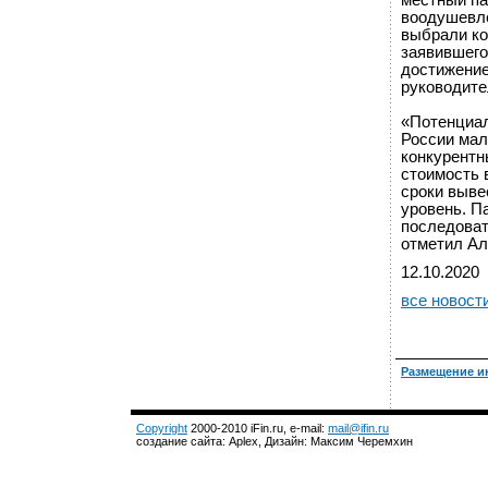
местный па
воодушевлё
выбрали ко
заявившего
достижение
руководите
«Потенциал
России мал
конкурентн
стоимость 
сроки выве
уровень. Па
последоват
отметил Ал
12.10.2020
все новост
Размещение и
Copyright
2000-2010 iFin.ru, e-mail:
mail@ifin.ru
создание сайта: Aplex, Дизайн: Максим Черемхин