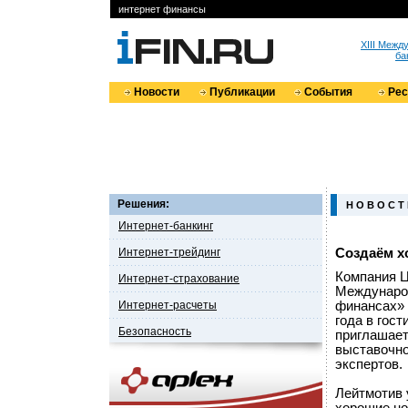
интернет финансы
XIII Меж
ба
Новости
Публикации
События
Ре
Решения:
Н О В О С Т
Интернет-банкинг
Интернет-трейдинг
Создаём х
Компания Ц
Интернет-страхование
Междунаро
Интернет-расчеты
финансах» 
года в гос
Безопасность
приглашает
выставочно
экспертов.
Лейтмотив 