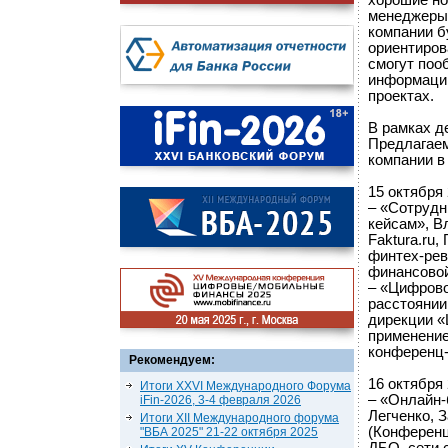
хорошие но
менеджеры 
компании б
ориентиров
смогут поо
информацию
проектах.
В рамках д
Предлагаем
компании в
15 октября 
– «Сотрудн
кейсам», В
Faktura.ru
финтех-рев
финансовой
– «Цифрово
расстоянии
дирекции «
применение
конференц-з
Рекомендуем:
16 октября 
Итоги XXVI Международного Форума
– «Онлайн-
iFin-2026, 3-4 февраля 2026
Легченко, З
Итоги XII Международного форума
(Конференц
"ВБА 2025" 21-22 октября 2025