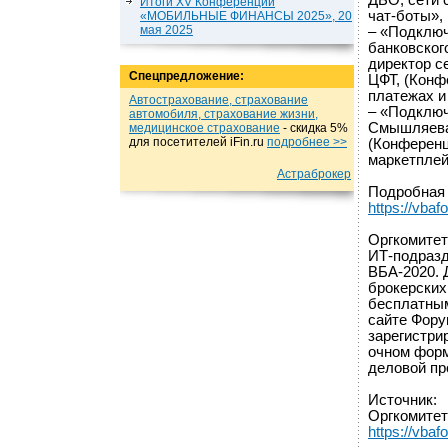
ДБО, сети 
Итоги XV Конференции
чат-боты», 
«МОБИЛЬНЫЕ ФИНАНСЫ 2025», 20
мая 2025
– «Подключ
банковског
директор с
Спецпредложение:
ЦФТ, (Конф
платежах и
Автострахование, страхование
– «Подключ
автомобиля, страхование жизни,
Смышляева,
медицинское страхование
- cкидка 5%
для посетителей iFin.ru
подробнеe >>
(Конференц
маркетплей
Астраброкер
Подробная
https://vbaf
Оргкомитет
ИТ-подразд
ВБА-2020. 
брокерских
бесплатным
сайте Фор
зарегистри
очном форм
деловой пр
Источник:
Оргкомитет
https://vbaf