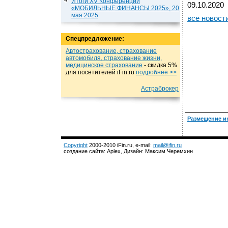
Итоги XV Конференции
09.10.2020
«МОБИЛЬНЫЕ ФИНАНСЫ 2025», 20
мая 2025
все новост
Спецпредложение:
Автострахование, страхование
автомобиля, страхование жизни,
медицинское страхование
- cкидка 5%
для посетителей iFin.ru
подробнеe >>
Астраброкер
Размещение и
Copyright
2000-2010 iFin.ru, e-mail:
mail@ifin.ru
создание сайта: Aplex, Дизайн: Максим Черемхин