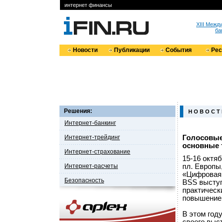
интернет финансы
XIII Меж
ба
Новости
Публикации
События
Ре
Решения:
Н О В О С Т
Интернет-банкинг
Интернет-трейдинг
Голосовые
основные 
Интернет-страхование
15-16 октя
Интернет-расчеты
пл. Европы
«Цифровая 
Безопасность
BSS выступ
практическ
повышение 
В этом год