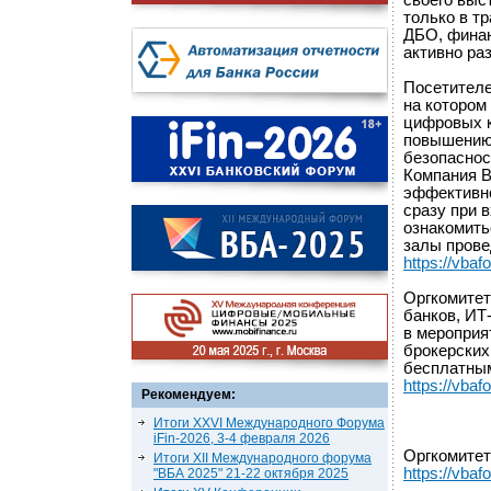
своего выс
только в т
ДБО, финан
активно ра
Посетителе
на котором
цифровых к
повышению
безопаснос
Компания B
эффективно
сразу при 
ознакомить
залы прове
https://vbaf
Оргкомитет
банков, ИТ
в мероприя
брокерских
бесплатным
https://vbafo
Рекомендуем:
Итоги XXVI Международного Форума
iFin-2026, 3-4 февраля 2026
Оргкомитет
Итоги XII Международного форума
https://vbaf
"ВБА 2025" 21-22 октября 2025