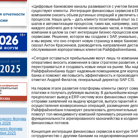
«Цифровые банковские каналы развиваются с учетом бизнес
существуют клиенты. Интеграция финансовых сервисов в 
компаниям снизить объем рутинных операций и увеличить с
процессов. Наша цель – дать клиенту позитивный опыт за 
шагов и автоматизации процессов, таких как, например, заг
каждого рабочего дня в течение нескольких часов, и повыс
компании в целом за счет интеграции бизнес-процессов ко
сервисами. Решение, которое мы создаем с SAP, уникально 
и мы верим, что оно откроет новую страницу в мире банковс
сказал Антон Красненков, руководитель направления диста
обслуживания корпоративных клиентов Райффайзенбанка.
«Сегодня оставаться прибыльными могут лишь те компании
оперативно вносить изменения в свои стратегии развития,
перестраиваться и создавать новые ниши на рынке. Мы на
Райффайзенбанка будет надежным помощником для корпо
банка и поможет им повысить эффективность и производите
отметил Андрей Филатов, генеральный директор SAP CIS.
На первом этапе развития платформы клиенты смогут сов
платежи и получать рублевую выписку. В дальнейшем конц
предполагает вывод в ERP-систему всех финансовых сервис
отправки заявлений на выдачу кредитов, выпуск гарантий и
осуществления конверсионных операций, размещение депоз
Райффайзенбанк планирует реализовать дополнительные 
помогут топ-менеджменту компаний принимать решения на
функциональности агрегированного казначейства в холдинг
одного Форума
финансовых потоков.
я 2026
дного форума
Концепция интеграции финансовых сервисов в контуре SAP
ября 2025
сотрудничество с другими банками на недискриминационно