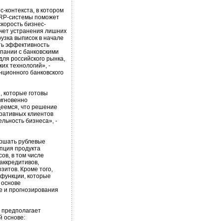
-контекста, в котором
ERP-системы поможет
корость бизнес-
счет устранения лишних
рузка выписок в начале
ить эффективность
мпании с банковскими
для российского рынка,
ких технологий», -
нционного банковского
, которые готовы
 мгновенно
деемся, что решение
ративных клиентов
льность бизнеса», -
ершать рублевые
епция продукта
ов, в том числе
 аккредитивов,
итов. Кроме того,
функции, которые
 основе
е и прогнозирования
 предполагает
й основе: