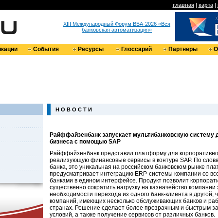
главная
|
карта
|
XIII Международный Форум ВБА-2026 «Вся
банковская автоматизация»
кации
События
Ресурсы
Глоссарий
Партнеры
О
Н О В О С Т И
Райффайзенбанк запускает мультибанковскую систему д
бизнеса с помощью SAP
Райффайзенбанк представил платформу для корпоративног
реализующую финансовые сервисы в контуре SAP. По слов
банка, это уникальная на российском банковском рынке пл
предусматривает интеграцию ERP-системы компании со в
банками в едином интерфейсе. Продукт позволит корпорат
существенно сократить нагрузку на казначейство компании 
необходимости перехода из одного банк-клиента в другой, 
компаний, имеющих несколько обслуживающих банков и ра
странах. Решение сделает более прозрачным и быстрым за
условий, а также получение сервисов от различных банков.