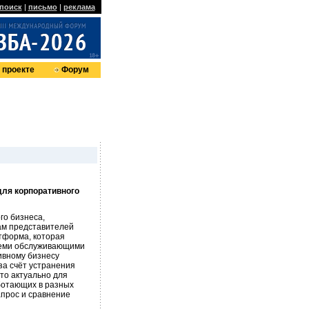
поиск
|
письмо
|
реклама
 проекте
Форум
ля корпоративного
о бизнеса,
ам представителей
атформа, которая
семи обслуживающими
ивному бизнесу
за счёт устранения
что актуально для
ботающих в разных
прос и сравнение