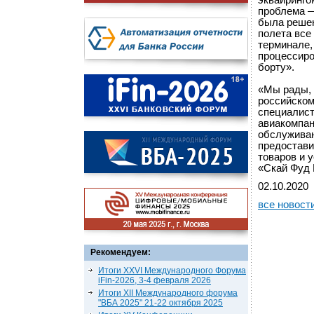
эквайринго
проблема —
была решен
полета все
терминале,
процессиро
борту».
«Мы рады, 
российском
специалист
авиакомпан
обслуживан
предостави
товаров и 
«Скай Фуд 
02.10.2020
все новост
Рекомендуем:
Итоги XXVI Международного Форума
iFin-2026, 3-4 февраля 2026
Итоги XII Международного форума
"ВБА 2025" 21-22 октября 2025