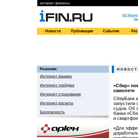
интернет финансы
XIII Меж
ба
Новости
Публикации
События
Ре
Решения:
Н О В О С Т
Интернет-банкинг
Интернет-трейдинг
«Сбер» по
самолете
Интернет-страхование
СберБанк и
Интернет-расчеты
запустили 
судна. Об 
Безопасность
банка «Сбе
и смартфон
«Для эффек
доработали