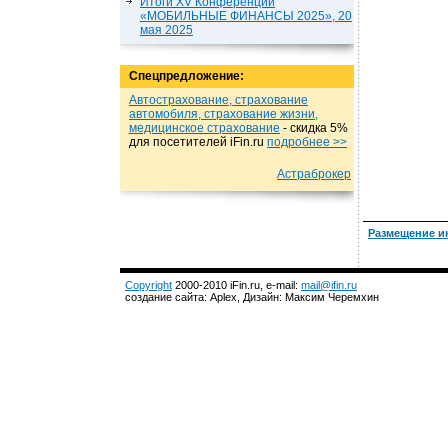
Итоги XV Конференции
«МОБИЛЬНЫЕ ФИНАНСЫ 2025», 20
мая 2025
Спецпредложение:
Автострахование, страхование
автомобиля, страхование жизни,
медицинское страхование
- cкидка 5%
для посетителей iFin.ru
подробнеe >>
Астраброкер
Размещение и
Copyright
2000-2010 iFin.ru, e-mail:
mail@ifin.ru
создание сайта: Aplex, Дизайн: Максим Черемхин