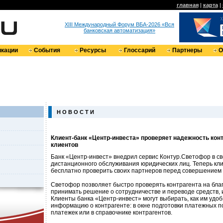
главная
|
карта
|
XIII Международный Форум ВБА-2026 «Вся
банковская автоматизация»
кации
События
Ресурсы
Глоссарий
Партнеры
О
Н О В О С Т И
Клиент-банк «Центр-инвеста» проверяет надежность кон
клиентов
Банк «Центр-инвест» внедрил сервис Контур.Светофор в с
дистанционного обслуживания юридических лиц. Теперь кли
бесплатно проверить своих партнеров перед совершением
Светофор позволяет быстро проверять контрагента на бла
принимать решение о сотрудничестве и переводе средств, и
Клиенты банка «Центр-инвест» могут выбирать, как им удо
информацию о контрагенте: в окне подготовки платежных по
платежек или в справочнике контрагентов.