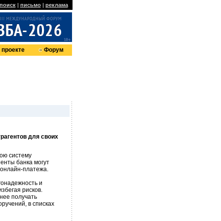
поиск
|
письмо
|
реклама
 проекте
Форум
трагентов для своих
вою систему
енты банка могут
 онлайн-платежа.
гонадежность и
збегая рисков.
бнее получать
ручений, в списках