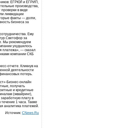
ников: ЕГРЮЛ и ЕГРИП,
ительные производства,
 проверки в виде
или ликвидации
торые факты — долги,
вность бизнеса за
сотрудничества. Ему
нтур.Светофор за
е. Мы рекомендуем
омпании ухудшилось
я платежа», — сказал
анками компании СКБ
есс-отчете. Кликнув на
венной деятельности
 финансовых потерь.
ст»-Бизнес-онлайн
ютные, получать
озитные и кредитные
налам (эквайринг),
 заработную плату в
 течение 1 часа. Также
я аналитика платежей.
Источник:
CNews.Ru