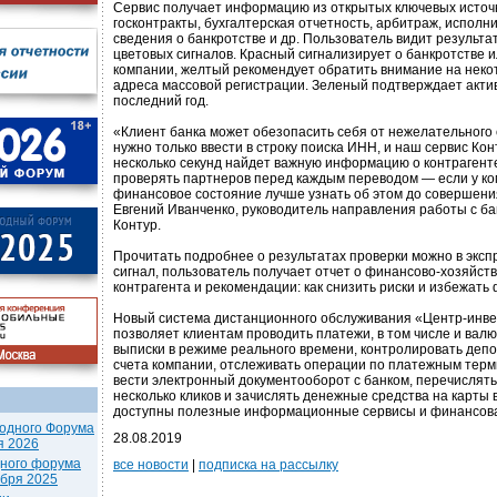
Сервис получает информацию из открытых ключевых источ
госконтракты, бухгалтерская отчетность, арбитраж, исполн
сведения о банкротстве и др. Пользователь видит результат
цветовых сигналов. Красный сигнализирует о банкротстве 
компании, желтый рекомендует обратить внимание на неко
адреса массовой регистрации. Зеленый подтверждает акти
последний год.
«Клиент банка может обезопасить себя от нежелательного 
нужно только ввести в строку поиска ИНН, и наш сервис Ко
несколько секунд найдет важную информацию о контрагент
проверять партнеров перед каждым переводом — если у к
финансовое состояние лучше узнать об этом до совершени
Евгений Иванченко, руководитель направления работы с б
Контур.
Прочитать подробнее о результатах проверки можно в экспр
сигнал, пользователь получает отчет о финансово-хозяйст
контрагента и рекомендации: как снизить риски и избежать
Новый система дистанционного обслуживания «Центр-инве
позволяет клиентам проводить платежи, в том числе и вал
выписки в режиме реального времени, контролировать деп
счета компании, отслеживать операции по платежным терми
вести электронный документооборот с банком, перечислять
несколько кликов и зачислять денежные средства на карты в
доступны полезные информационные сервисы и финансова
одного Форума
28.08.2019
я 2026
дного форума
все новости
|
подписка на рассылку
ября 2025