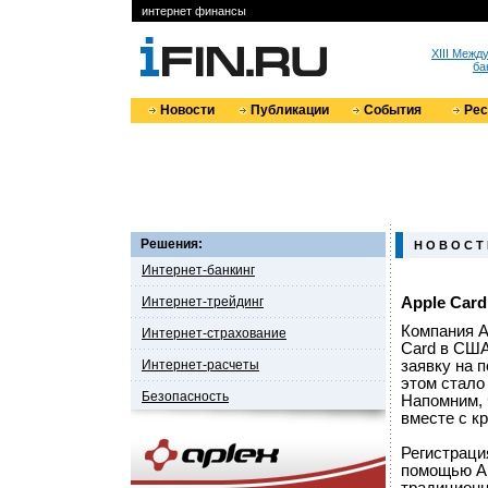
интернет финансы
XIII Меж
ба
Новости
Публикации
События
Ре
Решения:
Н О В О С Т
Интернет-банкинг
Интернет-трейдинг
Apple Car
Компания A
Интернет-страхование
Card в США
Интернет-расчеты
заявку на 
этом стало
Безопасность
Напомним, 
вместе с к
Регистраци
помощью Ap