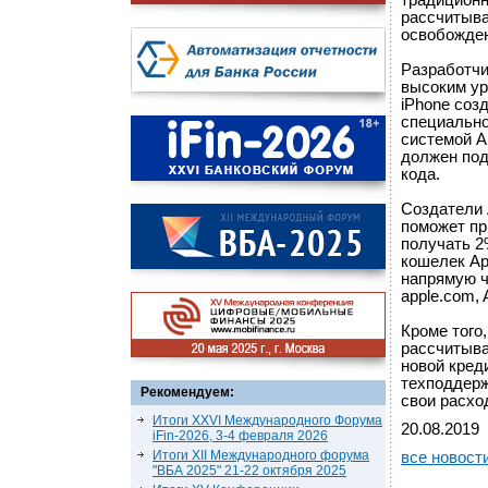
традиционн
рассчитыва
освобожден
Разработчи
высоким ур
iPhone соз
специально
системой A
должен под
кода.
Создатели 
поможет пр
получать 2
кошелек Ap
напрямую че
apple.com, 
Кроме того
рассчитыва
новой кред
техподдерж
Рекомендуем:
свои расхо
Итоги XXVI Международного Форума
20.08.2019
iFin-2026, 3-4 февраля 2026
Итоги XII Международного форума
все новост
"ВБА 2025" 21-22 октября 2025