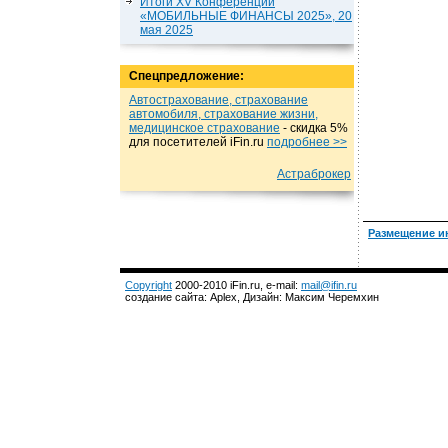
Итоги XV Конференции
«МОБИЛЬНЫЕ ФИНАНСЫ 2025», 20
мая 2025
Спецпредложение:
Автострахование, страхование
автомобиля, страхование жизни,
медицинское страхование
- cкидка 5%
для посетителей iFin.ru
подробнеe >>
Астраброкер
Размещение и
Copyright
2000-2010 iFin.ru, e-mail:
mail@ifin.ru
создание сайта: Aplex, Дизайн: Максим Черемхин