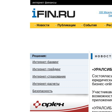
интернет финансы
XIII Меж
ба
Новости
Публикации
События
Ре
Решения:
Н О В О С Т
Интернет-банкинг
Интернет-трейдинг
«УРАЛСИБ б
Состоялась
Интернет-страхование
юридическ
Интернет-расчеты
бизнес-onli
Безопасность
Участникам
возможност
приложения
«УРАЛСИБ б