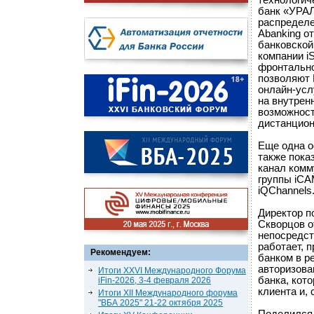
технологич
банк «УРАЛ
распределе
Abanking о
банковской
компании i
фронтально
позволяют 
онлайн-усл
на внутрен
возможност
дистанцион
Еще одна о
также пока
канал комм
группы iCA
iQChannels
Директор п
Скворцов о
непосредст
работает, 
Рекомендуем:
банком в р
авторизова
Итоги XXVI Международного Форума
банка, кот
iFin-2026, 3-4 февраля 2026
клиента и,
Итоги XII Международного форума
"ВБА 2025" 21-22 октября 2025