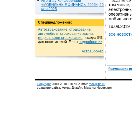
Поделился 
Итоги XV Конференции
том числе,
«МОБИЛЬНЫЕ ФИНАНСЫ 2025», 20
мая 2025
электронны
оперативны
мобильного
Спецпредложение:
19.08.2019
Автострахование, страхование
автомобиля, страхование жизни,
все новост
медицинское страхование
- cкидка 5%
для посетителей iFin.ru
подробнеe >>
Астраброкер
Размещение и
Copyright
2000-2010 iFin.ru, e-mail:
mail@ifin.ru
создание сайта: Aplex, Дизайн: Максим Черемхин