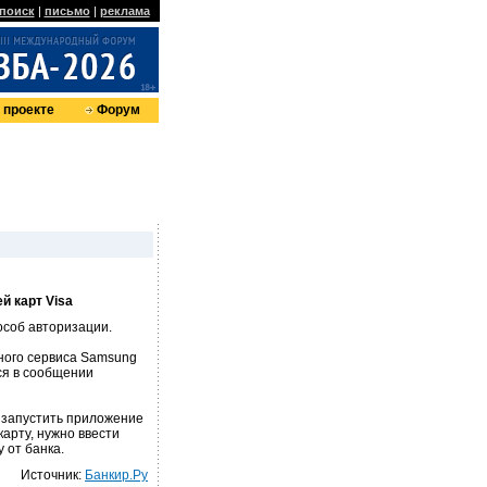
поиск
|
письмо
|
реклама
 проекте
Форум
й карт Visa
особ авторизации.
ного сервиса Samsung
ся в сообщении
 запустить приложение
арту, нужно ввести
 от банка.
Источник:
Банкир.Ру