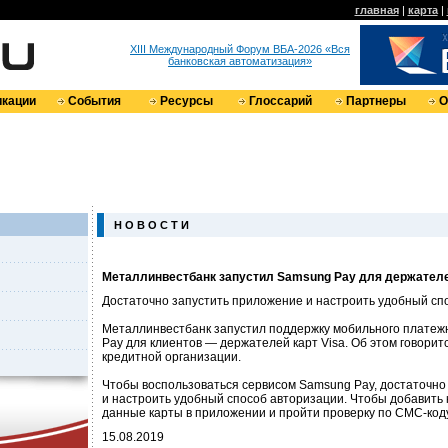
главная
|
карта
|
XIII Международный Форум ВБА-2026 «Вся
банковская автоматизация»
кации
События
Ресурсы
Глоссарий
Партнеры
О
Н О В О С Т И
Металлинвестбанк запустил Samsung Pay для держателе
Достаточно запустить приложение и настроить удобный сп
Металлинвестбанк запустил поддержку мобильного платеж
Pay для клиентов — держателей карт Visa. Об этом говорит
кредитной организации.
Чтобы воспользоваться сервисом Samsung Pay, достаточно
и настроить удобный способ авторизации. Чтобы добавить к
данные карты в приложении и пройти проверку по СМС-коду
15.08.2019