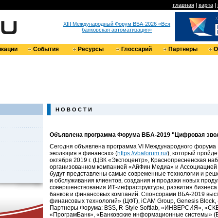
главная
|
карта
|
XIII Международный Форум ВБА-2026 «Вся
банковская автоматизация»
кации
События
Ресурсы
Глоссарий
Партнеры
О
Н О В О С Т И
Объявлена программа Форума ВБА-2019 "Цифровая эво
Сегодня объявлена программа VI Международного форума
эволюция в финансах» (
https://vbaforum.ru/
), который пройде
октября 2019 г. (ЦВК «Экспоцентр», Краснопресненская наб.
организованном компанией «АйФин Медиа» и Ассоциацией 
будут представлены самые современные технологии и реш
и обслуживания клиентов, создания и продажи новых продук
совершенствования ИТ-инфраструктуры, развития бизнеса
банков и финансовых компаний. Спонсорами ВБА-2019 выс
финансовых технологий» (ЦФТ), iCAM Group, Genesis Block
Партнеры Форума: BSS, R-Style Softlab, «ИНВЕРСИЯ», «СКБ
«ПрограмБанк», «Банковские информационные системы» (БИ