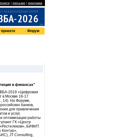
поиск
|
письмо
|
реклама
 проекте
Форум
люция в финансах"
 ВБА-2019 «Цифровая
т в Москве 16-17
, 14). На Форуме,
российских банков,
ения для привлечения
тов и услуг,
 и оптимизации работы
тупают ГК «Центр
, «Ростелеком», БИФИТ.
 Контур»,
С), JT Consulting,