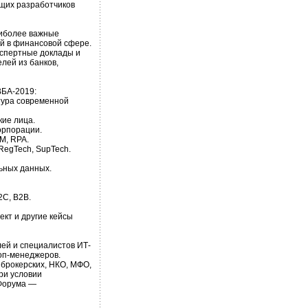
ущих разработчиков
аиболее важные
й в финансовой сфере.
кспертные доклады и
лей из банков,
ВБА-2019:
тура современной
кие лица.
орпорации.
M, RPA.
RegTech, SupTech.
ьных данных.
2C, B2B.
ект и другие кейсы
ей и специалистов ИТ-
оп-менеджеров.
 брокерских, НКО, МФО,
ри условии
 Форума —