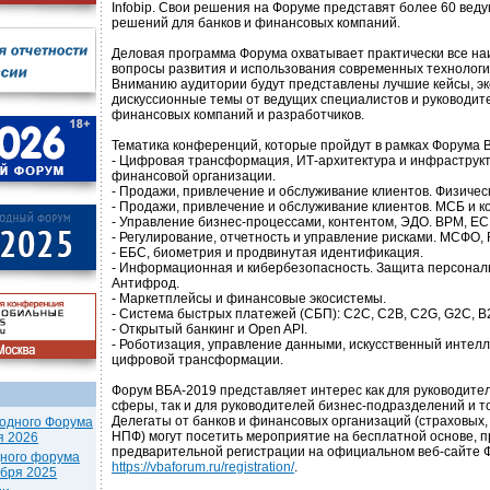
Infobip. Свои решения на Форуме представят более 60 вед
решений для банков и финансовых компаний.
Деловая программа Форума охватывает практически все н
вопросы развития и использования современных технологи
Вниманию аудитории будут представлены лучшие кейсы, э
дискуссионные темы от ведущих специалистов и руководите
финансовых компаний и разработчиков.
Тематика конференций, которые пройдут в рамках Форума 
- Цифровая трансформация, ИТ-архитектура и инфраструк
финансовой организации.
- Продажи, привлечение и обслуживание клиентов. Физичес
- Продажи, привлечение и обслуживание клиентов. МСБ и к
- Управление бизнес-процессами, контентом, ЭДО. BPM, EC
- Регулирование, отчетность и управление рисками. МСФО, 
- ЕБС, биометрия и продвинутая идентификация.
- Информационная и кибербезопасность. Защита персонал
Антифрод.
- Маркетплейсы и финансовые экосистемы.
- Система быстрых платежей (СБП): C2C, C2B, C2G, G2C, B
- Открытый банкинг и Open API.
- Роботизация, управление данными, искусственный интелл
цифровой трансформации.
Форум ВБА-2019 представляет интерес как для руководител
сферы, так и для руководителей бизнес-подразделений и т
Делегаты от банков и финансовых организаций (страховых,
одного Форума
НПФ) могут посетить мероприятие на бесплатной основе, п
я 2026
предварительной регистрации на официальном веб-сайте
дного форума
https://vbaforum.ru/registration/
.
ября 2025